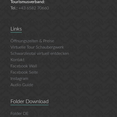
Tourismusverband:
Tel.:
+43 6582 70660
Links
Öffnungszeiten & Preise
Virtuelle Tour Schaubergwerk
Schwarzleotal virtuell entdecken
Kontakt
Facebook Wall
Facebook Seite
Instagram
Audio Guide
Folder Download
Folder DE