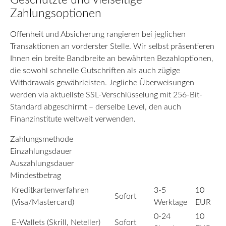
Zahlungsoptionen
Offenheit und Absicherung rangieren bei jeglichen
Transaktionen an vorderster Stelle. Wir selbst präsentieren
Ihnen ein breite Bandbreite an bewährten Bezahloptionen,
die sowohl schnelle Gutschriften als auch zügige
Withdrawals gewährleisten. Jegliche Überweisungen
werden via aktuellste SSL-Verschlüsselung mit 256-Bit-
Standard abgeschirmt – derselbe Level, den auch
Finanzinstitute weltweit verwenden.
Zahlungsmethode
Einzahlungsdauer
Auszahlungsdauer
Mindestbetrag
Kreditkartenverfahren
3-5
10
Sofort
(Visa/Mastercard)
Werktage
EUR
0-24
10
E-Wallets (Skrill, Neteller)
Sofort