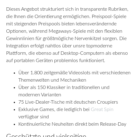
Dieses Angebot strukturiert sich in transparente Rubriken,
die Ihnen die Orientierung ermöglichen. Preispool-Spiele
mit steigenden Preispools bieten lebensverändernde
Optionen, während Megaways-Spiele mit den flexiblen
Gewinnlinien für größtmögliche Nervenkitzel sorgen. Die
Integration erfolgt nahtlos über unsre topmoderne
Plattform, die ebenso auf Desktop-Computern als ebenso
auf portablen Geräten problemlos funktioniert.
Über 1.800 zeitgemäße Videoslots mit verschiedenen
Themenwelten und Mechaniken
Über als 150 Klassiker in traditionellen und
modernen Varianten
75 Live-Dealer-Tische mit deutschen Croupiers
Exklusive Games, die lediglich bei
Great Spin
verfügbar sind
Kontinuierliche Neuheiten direkt beim Release-Day
Geschützte und vielseitige