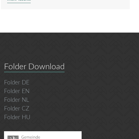
Folder Download
Folder DE
Folder EN
Folder NL
Folder CZ
Folder HU