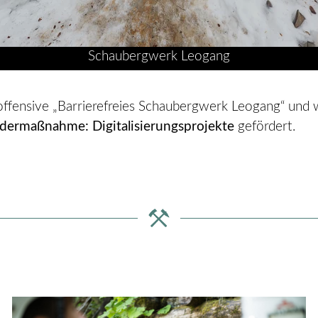
Schaubergwerk Leogang
gsoffensive „Barrierefreies Schaubergwerk Leogang“ un
dermaßnahme: Digitalisierungsprojekte
gefördert.