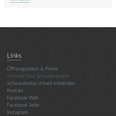
Links
Öffnungszeiten & Preise
Virtuelle Tour Schaubergwerk
Schwarzleotal virtuell entdecken
Kontakt
Facebook Wall
Facebook Seite
Instagram