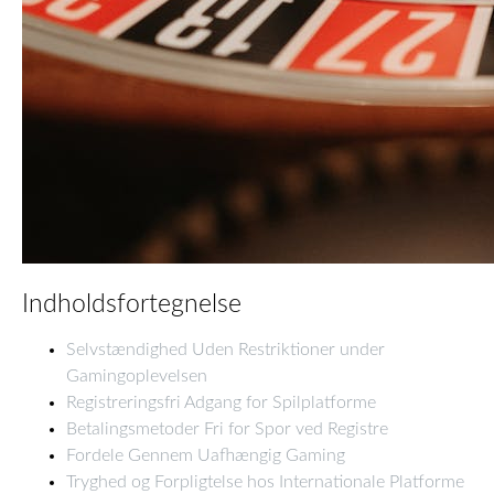
Indholdsfortegnelse
Selvstændighed Uden Restriktioner under
Gamingoplevelsen
Registreringsfri Adgang for Spilplatforme
Betalingsmetoder Fri for Spor ved Registre
Fordele Gennem Uafhængig Gaming
Tryghed og Forpligtelse hos Internationale Platforme