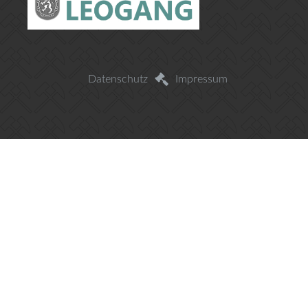
Datenschutz
Impressum