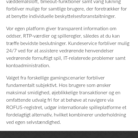
væddemålsloft, timeout-funktioner samt varig lukning
forbliver mulige for samtlige brugere, der foretrækker for
at benytte individuelle beskyttelsesforanstaltninger.
Vor egen platform giver transparent information om
oddser, RTP-værdier og spilleregler, således at du kan
træffe bevidste beslutninger. Kundeservice forbliver mulig
24/7 ved for at assistere vedrørende henvendelser
vedrørende fornuftigt spil, IT-relaterede problemer samt
kontoadministration.
Valget fra forskellige gamingscenarier forbliver
fundamentalt subjektivt. Hos brugere som ønsker
maksimal smidighed, øjeblikkelige transaktioner og en
omfattende udvalg fri for at behøve at navigere via
ROFUS-registret, udgør internationale spilleplatforme et
fordelagtigt alternativ, hvilket kombinerer underholdning
ved egen selvstændighed.