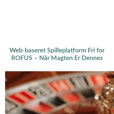
Web-baseret Spilleplatform Fri for
ROFUS – Når Magten Er Dennes