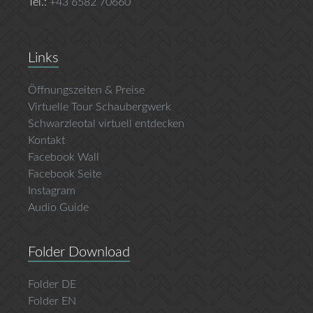
Tel.:
+43 6582 70660
Links
Öffnungszeiten & Preise
Virtuelle Tour Schaubergwerk
Schwarzleotal virtuell entdecken
Kontakt
Facebook Wall
Facebook Seite
Instagram
Audio Guide
Folder Download
Folder DE
Folder EN