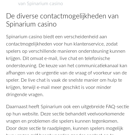
van Spinarium casino
De diverse contactmogelijkheden van
Spinarium casino
Spinarium casino biedt een verscheidenheid aan
contactmogelijkheden voor hun klantenservice, zodat
spelers op verschillende manieren ondersteuning kunnen
krijgen. Dit omvat e-mail, live chat en telefonische
ondersteuning. De keuze van het communicatiekanaal kan
afhangen van de urgentie van de vraag of voorkeur van de
speler. De live chat is vaak de snelste manier om hulp te
krijgen, terwijl e-mail meer geschikt is voor minder
dringende vragen.
Daarnaast heeft Spinarium ook een uitgebreide FAQ-sectie
op hun website. Deze sectie behandelt veelvoorkomende
vragen en problemen die spelers kunnen tegenkomen.
Door deze sectie te raadplegen, kunnen spelers mogelijk