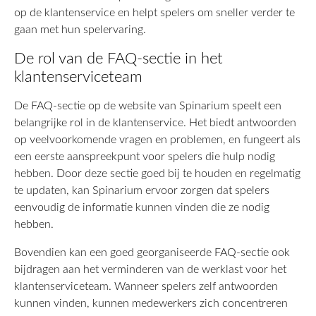
op de klantenservice en helpt spelers om sneller verder te
gaan met hun spelervaring.
De rol van de FAQ-sectie in het
klantenserviceteam
De FAQ-sectie op de website van Spinarium speelt een
belangrijke rol in de klantenservice. Het biedt antwoorden
op veelvoorkomende vragen en problemen, en fungeert als
een eerste aanspreekpunt voor spelers die hulp nodig
hebben. Door deze sectie goed bij te houden en regelmatig
te updaten, kan Spinarium ervoor zorgen dat spelers
eenvoudig de informatie kunnen vinden die ze nodig
hebben.
Bovendien kan een goed georganiseerde FAQ-sectie ook
bijdragen aan het verminderen van de werklast voor het
klantenserviceteam. Wanneer spelers zelf antwoorden
kunnen vinden, kunnen medewerkers zich concentreren