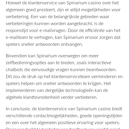
Hoewel de klantenservice van Spinarium casino over het
algemeen goed presteert, zijn er altijd mogelijkheden voor
verbetering. Een van de belangrijkste gebieden waar
verbeteringen kunnen worden aangebracht, is de
responstijd voor e-mailvragen. Door de efficiëntie van het
e-mailteam te verhogen, kan Spinarium ervoor zorgen dat
spelers sneller antwoorden ontvangen.
Bovendien kan Spinarium overwegen om meer
zelfbedieningsopties aan te bieden, zoals interactieve
chatbots die eenvoudige vragen kunnen beantwoorden.
Dit zou de druk op het klantenserviceteam verminderen en
spelers helpen om sneller antwoorden te krijgen. Het
implementeren van dergelijke technologieën kan de
algehele klanttevredenheid verder verbeteren.
In conclusie, de klantenservice van Spinarium casino biedt
verschillende contactmogelijkheden, goede openingstijden
en een over het algemeen positieve ervaring voor spelers.