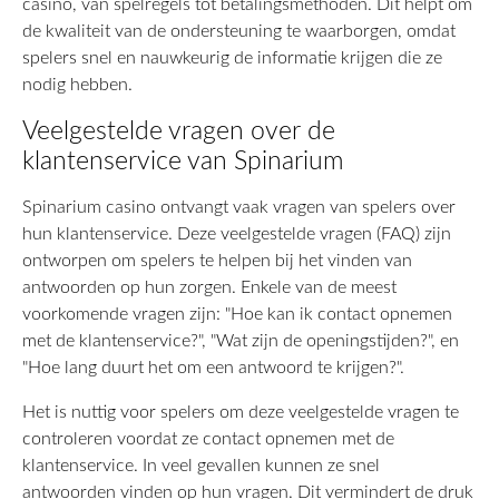
casino, van spelregels tot betalingsmethoden. Dit helpt om
de kwaliteit van de ondersteuning te waarborgen, omdat
spelers snel en nauwkeurig de informatie krijgen die ze
nodig hebben.
Veelgestelde vragen over de
klantenservice van Spinarium
Spinarium casino ontvangt vaak vragen van spelers over
hun klantenservice. Deze veelgestelde vragen (FAQ) zijn
ontworpen om spelers te helpen bij het vinden van
antwoorden op hun zorgen. Enkele van de meest
voorkomende vragen zijn: "Hoe kan ik contact opnemen
met de klantenservice?", "Wat zijn de openingstijden?", en
"Hoe lang duurt het om een antwoord te krijgen?".
Het is nuttig voor spelers om deze veelgestelde vragen te
controleren voordat ze contact opnemen met de
klantenservice. In veel gevallen kunnen ze snel
antwoorden vinden op hun vragen. Dit vermindert de druk