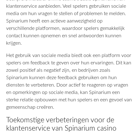
klantenservice aanbieden. Veel spelers gebruiken sociale
media om hun vragen te stellen of problemen te melden.
Spinarium heeft een actieve aanwezigheid op
verschillende platformen, waardoor spelers gemakkelijk
contact kunnen opnemen en snel antwoorden kunnen
krijgen.
Het gebruik van sociale media biedt ook een platform voor
spelers om feedback te geven over hun ervaringen. Dit kan
zowel positief als negatief zijn, en bedrijven zoals
Spinarium kunnen deze feedback gebruiken om hun
diensten te verbeteren. Door actief te reageren op vragen
en opmerkingen op sociale media, kan Spinarium een
sterke relatie opbouwen met hun spelers en een gevoel van
gemeenschap creëren.
Toekomstige verbeteringen voor de
klantenservice van Spinarium casino