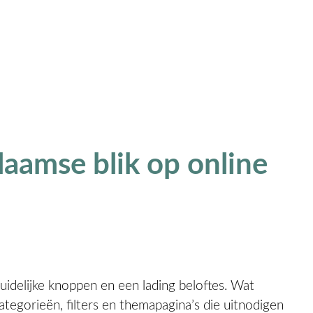
laamse blik op online
uidelijke knoppen en een lading beloftes. Wat
tegorieën, filters en themapagina’s die uitnodigen