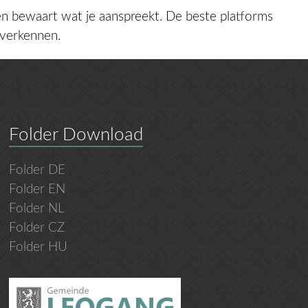
kt en bewaart wat je aanspreekt. De beste platforms
 verkennen.
Folder Download
Folder DE
Folder EN
Folder NL
Folder CZ
Folder HU