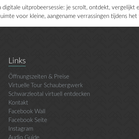
n digitale uitprobeersessie: je scrolt, ontdekt, vergelij
ruimte voor kleine, aangename verrassingen tijdens het
Links
Öffnungszeiten & Preise
Virtuelle Tour Schaubergwerk
Schwarzleotal virtuell entdecken
Kontakt
Facebook Wall
Facebook Seite
Instagram
Audio Guide