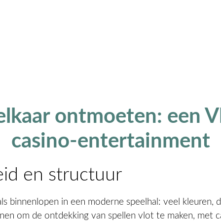
 elkaar ontmoeten: een V
casino-entertainment
eid en structuur
ls binnenlopen in een moderne speelhal: veel kleuren, d
nen om de ontdekking van spellen vlot te maken, met ca