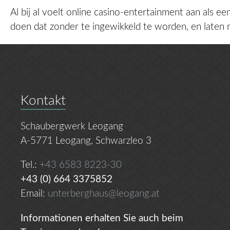
Al bij al voelt online casino-entertainment aan als ee
doen dat zonder te ingewikkeld te worden, en laten 
Kontakt
Schaubergwerk Leogang
A-5771 Leogang, Schwarzleo 3
Tel.:
+43 6583 8223-30
+43 (0) 664 3375852
Email:
unterberghaus@leogang.at
Informationen erhalten Sie auch beim