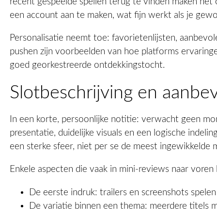
recent gespeelde spellen terug te vinden maken het 
een account aan te maken, wat fijn werkt als je gewo
Personalisatie neemt toe: favorietenlijsten, aanbevo
pushen zijn voorbeelden van hoe platforms ervaringe
goed georkestreerde ontdekkingstocht.
Slotbeschrijving en aanbe
In een korte, persoonlijke notitie: verwacht geen mo
presentatie, duidelijke visuals en een logische indel
een sterke sfeer, niet per se de meest ingewikkelde
Enkele aspecten die vaak in mini-reviews naar voren 
De eerste indruk: trailers en screenshots spelen
De variatie binnen een thema: meerdere titels 