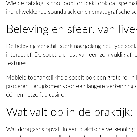
Wie de catalogus doorloopt ontdekt ook dat spelmake
indrukwekkende soundtrack en cinematografische scène
Beleving en sfeer: van liv
De beleving verschilt sterk naargelang het type spel.
interactief. De spectrale rust van een zorgvuldig a
features.
Mobiele toegankelijkheid speelt ook een grote rol in
proberen, terugkomen voor een langere verkenning of e
één en hetzelfde casino.
Wat valt op in de praktijk:
Wat doorgaans opvalt in een praktische verkenning: d