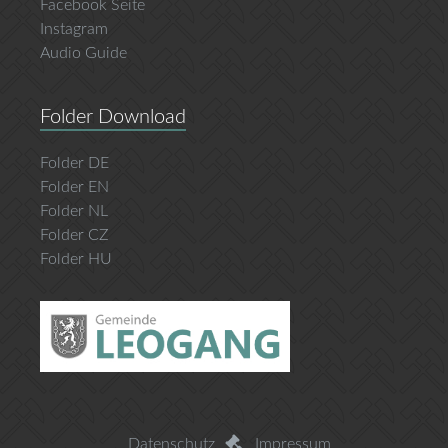
Facebook Seite
Instagram
Audio Guide
Folder Download
Folder DE
Folder EN
Folder NL
Folder CZ
Folder HU
Datenschutz
Impressum