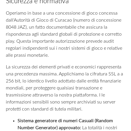
Sicurezza e normativa
Operiamo in base a una concessione di gioco concessa
dall'Autorità di Gioco di Curacao (numero di concessione
8048 JAZ), un fatto documentabile che assicura la
rispondenza agli standard globali di protezione e corretto
play. Questa importante autorizzazione prevede audit
regolari indipendenti sui i nostri sistemi di gioco e relative
alle prassi monetarie.
La sicurezza dei elementi privati e economici rappresenta
una precedenza massima. Applichiamo la cifratura SSL a a
256 bit, lo identico livello adottato dalle entità finanziarie
mondiali, per proteggere qualsiasi transazione e
trasmissione attraverso la nostra piattaforma. I le
informazioni sensibili sono sempre archiviati su server
protetti con standard di tutela militari.
Sistema generatore di numeri Casuali (Random
Number Generator) approvato:
La totalità i nostri