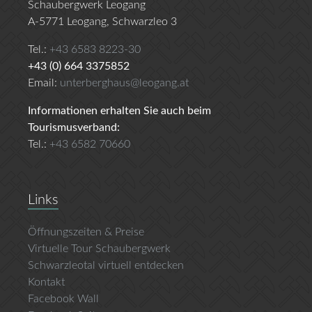
Schaubergwerk Leogang
A-5771 Leogang, Schwarzleo 3
Tel.:
+43 6583 8223-30
+43 (0) 664 3375852
Email:
unterberghaus@leogang.at
Informationen erhalten Sie auch beim
Tourismusverband:
Tel.:
+43 6582 70660
Links
Öffnungszeiten & Preise
Virtuelle Tour Schaubergwerk
Schwarzleotal virtuell entdecken
Kontakt
Facebook Wall