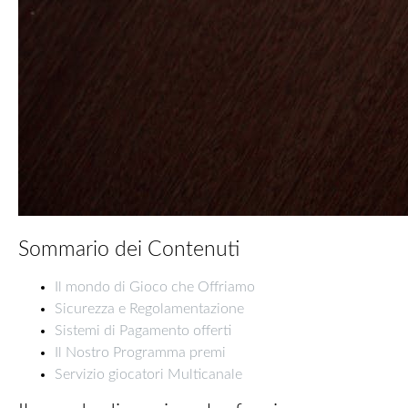
Sommario dei Contenuti
Il mondo di Gioco che Offriamo
Sicurezza e Regolamentazione
Sistemi di Pagamento offerti
Il Nostro Programma premi
Servizio giocatori Multicanale