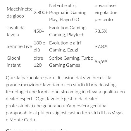
NetEnt e altri,
novantasei
Macchinette
2.800+
Pragmatic Gaming
virgola due
da gioco
Play, Playn GO
percento
Tavoli da
Evolution Gaming
450+
98.5%
tavola
Gaming, Playtech
180 e
Evolution e altri
Sezione Live
97.8%
più
Gaming, Ezugi
Giochi
oltre
Spribe Gaming, Turbo
95,9%
instant
120
Gaming Games
Questa particolare parte di casino dal vivo necessita
grande menzione: lavoriamo con studi di broadcasting
tecnologici che forniscono streaming in elevata qualità con
dealer esperti. Ogni tavolo è gestito da dealer
professionisti che generano un'atmosfera genuina
paragonabile ai più prestigiosi casino terrestri di Las Vegas
e Monte Carlo.