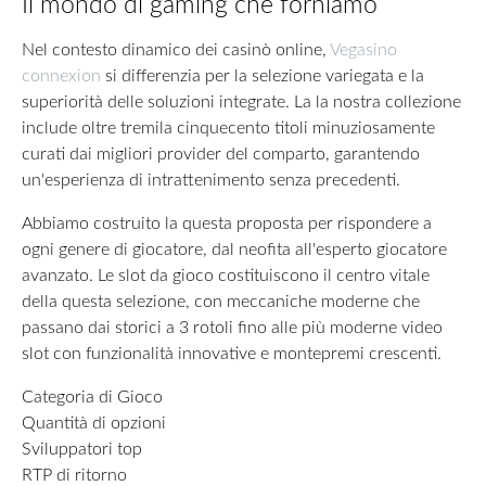
Il mondo di gaming che forniamo
Nel contesto dinamico dei casinò online,
Vegasino
connexion
si differenzia per la selezione variegata e la
superiorità delle soluzioni integrate. La la nostra collezione
include oltre tremila cinquecento titoli minuziosamente
curati dai migliori provider del comparto, garantendo
un'esperienza di intrattenimento senza precedenti.
Abbiamo costruito la questa proposta per rispondere a
ogni genere di giocatore, dal neofita all'esperto giocatore
avanzato. Le slot da gioco costituiscono il centro vitale
della questa selezione, con meccaniche moderne che
passano dai storici a 3 rotoli fino alle più moderne video
slot con funzionalità innovative e montepremi crescenti.
Categoria di Gioco
Quantità di opzioni
Sviluppatori top
RTP di ritorno