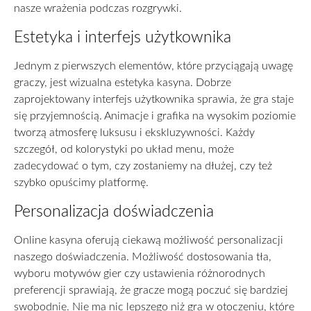
nasze wrażenia podczas rozgrywki.
Estetyka i interfejs użytkownika
Jednym z pierwszych elementów, które przyciągają uwagę
graczy, jest wizualna estetyka kasyna. Dobrze
zaprojektowany interfejs użytkownika sprawia, że gra staje
się przyjemnością. Animacje i grafika na wysokim poziomie
tworzą atmosferę luksusu i ekskluzywności. Każdy
szczegół, od kolorystyki po układ menu, może
zadecydować o tym, czy zostaniemy na dłużej, czy też
szybko opuścimy platformę.
Personalizacja doświadczenia
Online kasyna oferują ciekawą możliwość personalizacji
naszego doświadczenia. Możliwość dostosowania tła,
wyboru motywów gier czy ustawienia różnorodnych
preferencji sprawiają, że gracze mogą poczuć się bardziej
swobodnie. Nie ma nic lepszego niż gra w otoczeniu, które