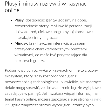
Plusy i minusy rozrywki w kasynach
online
Plusy:
dostępność gier 24 godziny na dobę,
różnorodność oferty, możliwość personalizacji
doświadczeń, ciekawe programy lojalnościowe,
interakcje z innymi graczami.
Minusy:
brak fizycznej interakcji, a czasem
przesycenie charakterystycznymi bodźcami
wizualnymi, co może być przytłaczające dla
niektórych graczy.
Podsumowując, rozrywka w kasynach online to złożony
ekosystem, który łączy różnorodność gier z
nowoczesnością technologiczną. Niewielkie, ale znaczące
detale mogą sprawić, że doświadczenie będzie wyjątkowe i
zapadające w pamięć. Jeśli szukasz więcej informacji na
temat kasyn online, możesz zapoznać się ze stroną
kasyno
ice
, gdzie znajdziesz szeroki wybór gier i atrakcyjnych