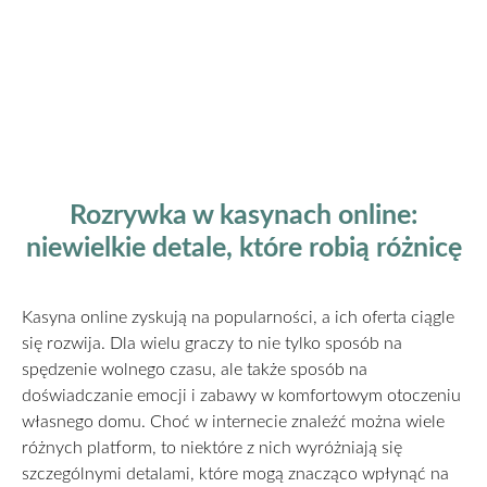
Rozrywka w kasynach online:
niewielkie detale, które robią różnicę
Kasyna online zyskują na popularności, a ich oferta ciągle
się rozwija. Dla wielu graczy to nie tylko sposób na
spędzenie wolnego czasu, ale także sposób na
doświadczanie emocji i zabawy w komfortowym otoczeniu
własnego domu. Choć w internecie znaleźć można wiele
różnych platform, to niektóre z nich wyróżniają się
szczególnymi detalami, które mogą znacząco wpłynąć na