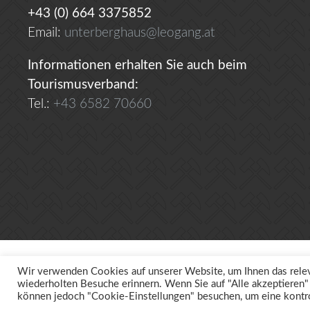
+43 (0) 664 3375852
Email:
unterberghaus@leogang.at
Informationen erhalten Sie auch beim
Tourismusverband:
Tel.:
+43 6582 70660
Wir verwenden Cookies auf unserer Website, um Ihnen das releva
wiederholten Besuche erinnern. Wenn Sie auf "Alle akzeptieren
können jedoch "Cookie-Einstellungen" besuchen, um eine kontro