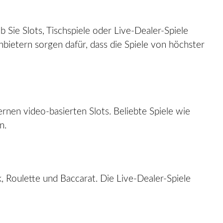
b Sie Slots, Tischspiele oder Live-Dealer-Spiele
nbietern sorgen dafür, dass die Spiele von höchster
rnen video-basierten Slots. Beliebte Spiele wie
n.
k, Roulette und Baccarat. Die Live-Dealer-Spiele