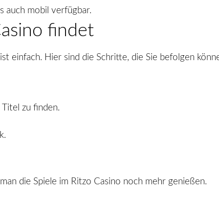
s auch mobil verfügbar.
asino findet
t einfach. Hier sind die Schritte, die Sie befolgen könn
Titel zu finden.
k.
man die Spiele im Ritzo Casino noch mehr genießen.