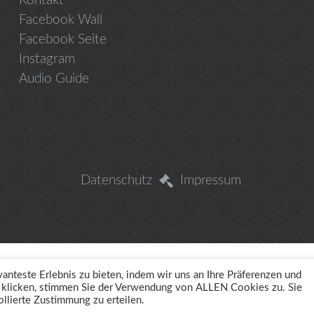
Kontakt
Facebook Wall
Facebook Seite
Instagram
Audio Guide
Datenschutz
Impressum
nteste Erlebnis zu bieten, indem wir uns an Ihre Präferenzen und
" klicken, stimmen Sie der Verwendung von ALLEN Cookies zu. Sie
llierte Zustimmung zu erteilen.