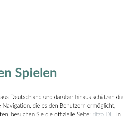
en Spielen
r aus Deutschland und darüber hinaus schätzen die
 Navigation, die es den Benutzern ermöglicht,
n, besuchen Sie die offizielle Seite:
ritzo DE
. In