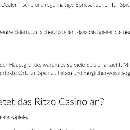
e-Dealer-Tische und regelmäßige Bonusaktionen für Spiel
entwicklern, um sicherzustellen, dass die Spieler die n
r der Hauptgründe, warum es so viele Spieler anzieht. Mi
 perfekte Ort, um Spaß zu haben und möglicherweise so
tet das Ritzo Casino an?
ealer-Spiele.