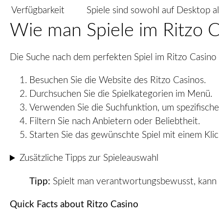
Verfügbarkeit
Spiele sind sowohl auf Desktop al
Wie man Spiele im Ritzo C
Die Suche nach dem perfekten Spiel im Ritzo Casino is
Besuchen Sie die Website des Ritzo Casinos.
Durchsuchen Sie die Spielkategorien im Menü.
Verwenden Sie die Suchfunktion, um spezifische 
Filtern Sie nach Anbietern oder Beliebtheit.
Starten Sie das gewünschte Spiel mit einem Klic
Zusätzliche Tipps zur Spieleauswahl
Tipp:
Spielt man verantwortungsbewusst, kann 
Quick Facts about Ritzo Casino