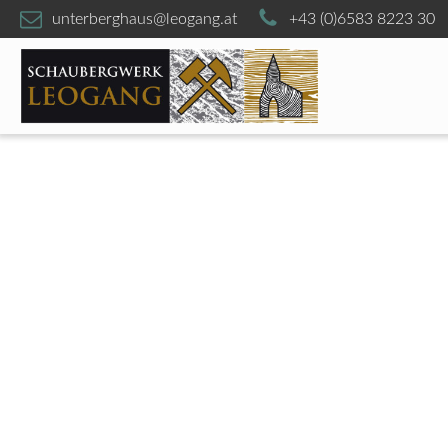
unterberghaus@leogang.at
+43 (0)6583 8223 30