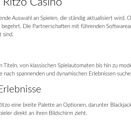
m Ritzo Casino
nde Auswahl an Spielen, die ständig aktualisiert wird. O
rz begehrt. Die Partnerschaften mit führenden Softwarea
 sind.
 Titeln, von klassischen Spielautomaten bis hin zu mode
die nach spannenden und dynamischen Erlebnissen suche
Erlebnisse
Ritzo eine breite Palette an Optionen, darunter Blackjac
ieler direkt an ihren Bildschirm zieht.