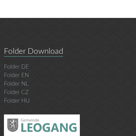
Folder Download
Folder DE
Folder EN
Folder NL
Folder CZ
Folder HU