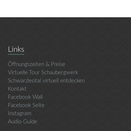
Links
Öffnungszeiten & Preise
Virtuelle Tour Schaubergwerk
Schwarzleotal virtuell entdecken
Kontakt
Facebook Wall
Facebook Seite
Instagram
Audio Guide