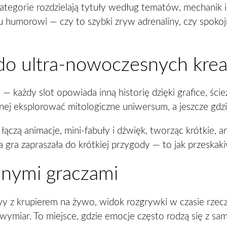
egorie rozdzielają tytuły według tematów, mechanik i n
humorowi — czy to szybki zryw adrenaliny, czy spokoj
do ultra-nowoczesnych krea
— każdy slot opowiada inną historię dzięki grafice, ś
nnej eksplorować mitologiczne uniwersum, a jeszcze gd
y łączą animacje, mini-fabuły i dźwięk, tworząc krótkie, 
da gra zapraszała do krótkiej przygody — to jak przeskak
innymi graczami
y z krupierem na żywo, widok rozgrywki w czasie rzeczy
miar. To miejsce, gdzie emocje często rodzą się z samej 