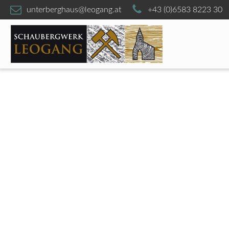
unterberghaus@leogang.at
+43 (0)6583 8223 30