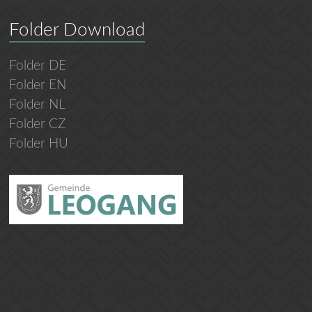
Folder Download
Folder DE
Folder EN
Folder NL
Folder CZ
Folder HU