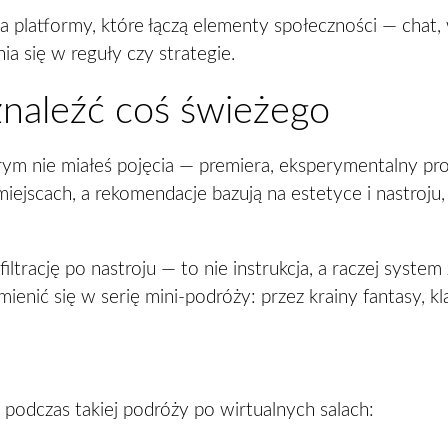
 platformy, które łączą elementy społeczności — chat, 
a się w reguły czy strategie.
znaleźć coś świeżego
tórym nie miałeś pojęcia — premiera, eksperymentalny pr
jscach, a rekomendacje bazują na estetyce i nastroju, c
ltrację po nastroju — to nie instrukcja, a raczej syst
mienić się w serię mini-podróży: przez krainy fantasy, k
ć podczas takiej podróży po wirtualnych salach: