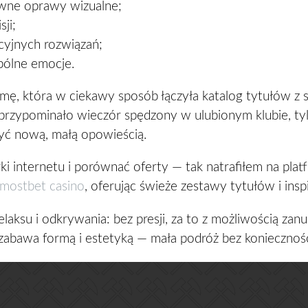
ywne oprawy wizualne;
ji;
cyjnych rozwiązań;
pólne emocje.
rmę, która w ciekawy sposób łączyła katalog tytułów z
przypominało wieczór spędzony w ulubionym klubie, tyl
być nową, małą opowieścią.
i internetu i porównać oferty — tak natrafiłem na platfo
mostbet casino
, oferując świeże zestawy tytułów i insp
su i odkrywania: bez presji, za to z możliwością zanurz
zabawa formą i estetyką — mała podróż bez konieczności