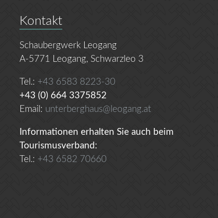
Kontakt
Schaubergwerk Leogang
A-5771 Leogang, Schwarzleo 3
Tel.:
+43 6583 8223-30
+43 (0) 664 3375852
Email:
unterberghaus@leogang.at
Informationen erhalten Sie auch beim
Tourismusverband:
Tel.:
+43 6582 70660