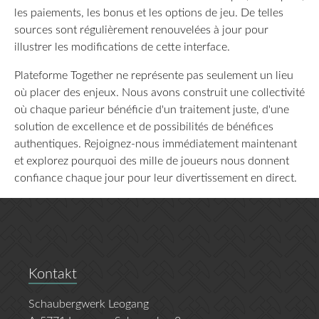
les paiements, les bonus et les options de jeu. De telles
sources sont régulièrement renouvelées à jour pour
illustrer les modifications de cette interface.
Plateforme Together ne représente pas seulement un lieu
où placer des enjeux. Nous avons construit une collectivité
où chaque parieur bénéficie d'un traitement juste, d'une
solution de excellence et de possibilités de bénéfices
authentiques. Rejoignez-nous immédiatement maintenant
et explorez pourquoi des mille de joueurs nous donnent
confiance chaque jour pour leur divertissement en direct.
Kontakt
Schaubergwerk Leogang