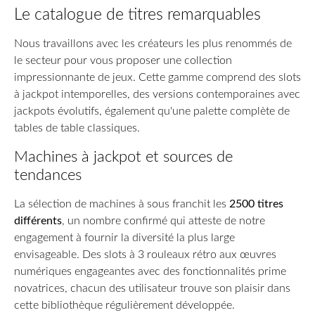
Le catalogue de titres remarquables
Nous travaillons avec les créateurs les plus renommés de
le secteur pour vous proposer une collection
impressionnante de jeux. Cette gamme comprend des slots
à jackpot intemporelles, des versions contemporaines avec
jackpots évolutifs, également qu'une palette complète de
tables de table classiques.
Machines à jackpot et sources de
tendances
La sélection de machines à sous franchit les
2500 titres
différents
, un nombre confirmé qui atteste de notre
engagement à fournir la diversité la plus large
envisageable. Des slots à 3 rouleaux rétro aux œuvres
numériques engageantes avec des fonctionnalités prime
novatrices, chacun des utilisateur trouve son plaisir dans
cette bibliothèque régulièrement développée.