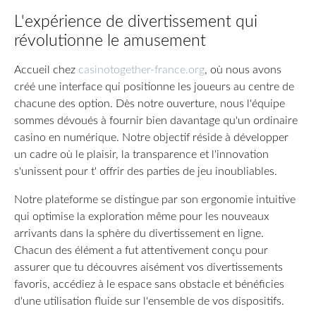
L'expérience de divertissement qui
révolutionne le amusement
Accueil chez
casinotogether-france.org
, où nous avons
créé une interface qui positionne les joueurs au centre de
chacune des option. Dès notre ouverture, nous l'équipe
sommes dévoués à fournir bien davantage qu'un ordinaire
casino en numérique. Notre objectif réside à développer
un cadre où le plaisir, la transparence et l'innovation
s'unissent pour t' offrir des parties de jeu inoubliables.
Notre plateforme se distingue par son ergonomie intuitive
qui optimise la exploration même pour les nouveaux
arrivants dans la sphère du divertissement en ligne.
Chacun des élément a fut attentivement conçu pour
assurer que tu découvres aisément vos divertissements
favoris, accédiez à le espace sans obstacle et bénéficies
d'une utilisation fluide sur l'ensemble de vos dispositifs.