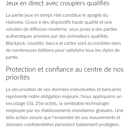
Jeux en direct avec croupiers qualifiés
La partie jeux en temps réel constitue le apogée du
réalisme. Grace à des dispositifs haute qualité et une
solution de diffusion moderne, vous jouez à des parties
authentiques animées par des animateurs qualifiés.
Blackjack, roulette, bacca et cartes sont accessibles dans
de nombreuses éditions pour satisfaire tous les styles de
partie.
Protection et confiance au centre de nos
priorités
La sécurisation de vos données individuelles et bancaires
représente notre obligation majeure. Nous appliquons un
encodage SSL 256 octets, la semblable technologie
employée par les établissements monétaires globales. Une
telle action assure que l'ensemble de vos mouvements et
données confidentielles persistent totalement protégées.