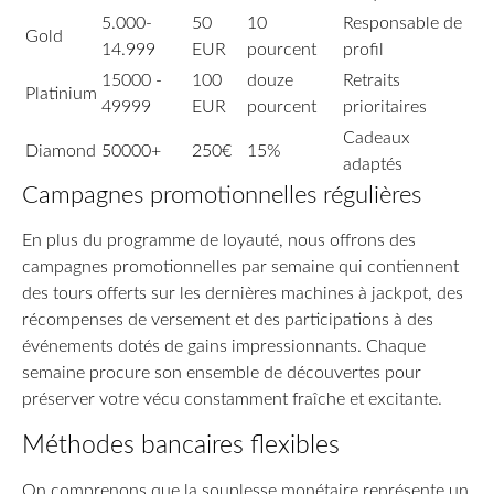
5.000-
50
10
Responsable de
Gold
14.999
EUR
pourcent
profil
15000 -
100
douze
Retraits
Platinium
49999
EUR
pourcent
prioritaires
Cadeaux
Diamond
50000+
250€
15%
adaptés
Campagnes promotionnelles régulières
En plus du programme de loyauté, nous offrons des
campagnes promotionnelles par semaine qui contiennent
des tours offerts sur les dernières machines à jackpot, des
récompenses de versement et des participations à des
événements dotés de gains impressionnants. Chaque
semaine procure son ensemble de découvertes pour
préserver votre vécu constamment fraîche et excitante.
Méthodes bancaires flexibles
On comprenons que la souplesse monétaire représente un