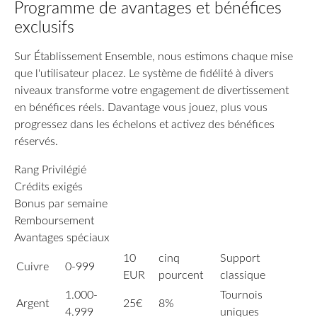
Programme de avantages et bénéfices
exclusifs
Sur Établissement Ensemble, nous estimons chaque mise
que l'utilisateur placez. Le système de fidélité à divers
niveaux transforme votre engagement de divertissement
en bénéfices réels. Davantage vous jouez, plus vous
progressez dans les échelons et activez des bénéfices
réservés.
Rang Privilégié
Crédits exigés
Bonus par semaine
Remboursement
Avantages spéciaux
10
cinq
Support
Cuivre
0-999
EUR
pourcent
classique
1.000-
Tournois
Argent
25€
8%
4.999
uniques