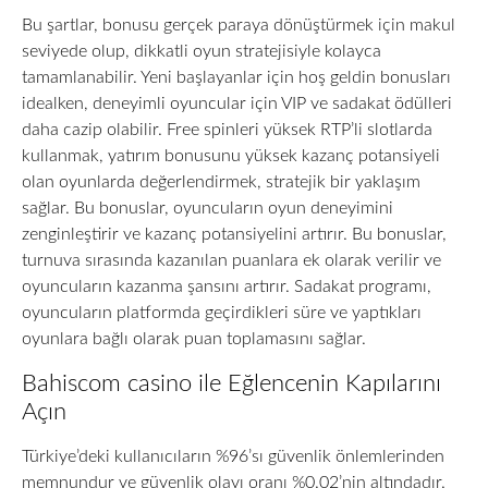
Bu şartlar, bonusu gerçek paraya dönüştürmek için makul
seviyede olup, dikkatli oyun stratejisiyle kolayca
tamamlanabilir. Yeni başlayanlar için hoş geldin bonusları
idealken, deneyimli oyuncular için VIP ve sadakat ödülleri
daha cazip olabilir. Free spinleri yüksek RTP’li slotlarda
kullanmak, yatırım bonusunu yüksek kazanç potansiyeli
olan oyunlarda değerlendirmek, stratejik bir yaklaşım
sağlar. Bu bonuslar, oyuncuların oyun deneyimini
zenginleştirir ve kazanç potansiyelini artırır. Bu bonuslar,
turnuva sırasında kazanılan puanlara ek olarak verilir ve
oyuncuların kazanma şansını artırır. Sadakat programı,
oyuncuların platformda geçirdikleri süre ve yaptıkları
oyunlara bağlı olarak puan toplamasını sağlar.
Bahiscom casino ile Eğlencenin Kapılarını
Açın
Türkiye’deki kullanıcıların %96’sı güvenlik önlemlerinden
memnundur ve güvenlik olayı oranı %0.02’nin altındadır.