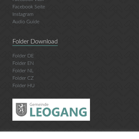
Facebook Seite
Instagram
Audio Guide
Folder Download
Folder DE
Folder EN
Folder NL
Folder CZ
Folder HU