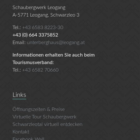
Schaubergwerk Leogang
A-5771 Leogang, Schwarzleo 3
Tel.:
+43 6583 8223-30
+43 (0) 664 3375852
Email:
unterberghaus@leogang.at
Informationen erhalten Sie auch beim
Tourismusverband:
Tel.:
+43 6582 70660
Links
Öffnungszeiten & Preise
Virtuelle Tour Schaubergwerk
Schwarzleotal virtuell entdecken
Kontakt
Facebook Wall