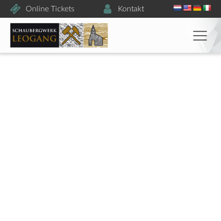
Online Tickets
Kontakt