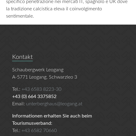
specifico penetrazione nei mercati IT, spagnolo e UK dove
la tradizione calcistica eleva il coinvolgimento
sentimentale.
Kontakt
Schaubergwerk Leogang
A-5771 Leogang, Schwarzleo 3
Tel.:
+43 6583 8223-30
+43 (0) 664 3375852
Email:
unterberghaus@leogang.at
Informationen erhalten Sie auch beim
Tourismusverband:
Tel.:
+43 6582 70660