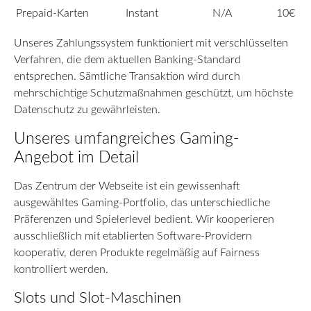
Prepaid-Karten
Instant
N/A
10€
Unseres Zahlungssystem funktioniert mit verschlüsselten
Verfahren, die dem aktuellen Banking-Standard
entsprechen. Sämtliche Transaktion wird durch
mehrschichtige Schutzmaßnahmen geschützt, um höchste
Datenschutz zu gewährleisten.
Unseres umfangreiches Gaming-
Angebot im Detail
Das Zentrum der Webseite ist ein gewissenhaft
ausgewähltes Gaming-Portfolio, das unterschiedliche
Präferenzen und Spielerlevel bedient. Wir kooperieren
ausschließlich mit etablierten Software-Providern
kooperativ, deren Produkte regelmäßig auf Fairness
kontrolliert werden.
Slots und Slot-Maschinen