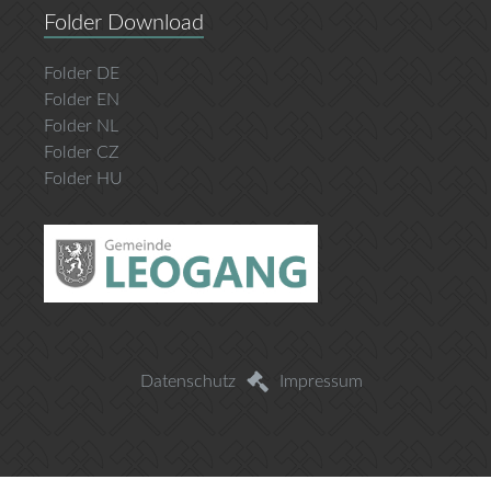
Folder Download
Folder DE
Folder EN
Folder NL
Folder CZ
Folder HU
Datenschutz
Impressum