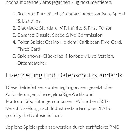
hochauflösende Cams jeglichen Zug dokumentieren.
Roulette: Europäisch, Standard, Amerikanisch, Speed
& Lightning
Blackjack: Standard, VIP, Infinite & First-Person
Bakarat: Classic, Speed & No Commission
Poker-Spiele: Casino Holdem, Caribbean Five-Card,
Three Card
Spielshows: Glücksrad, Monopoly Live-Version,
Dreamcatcher
Lizenzierung und Datenschutzstandards
Diese Betriebslizenz unterliegt rigorosen gesetzlichen
Anforderungen, die regelmäßige Audits und
Konformitätsprüfungen umfassen. Wir nutzen SSL-
Verschlüsselung nach Industriestandard plus 2FA für
gesteigerte Kontosicherheit.
Jegliche Spielergebnisse werden durch zertifizierte RNG