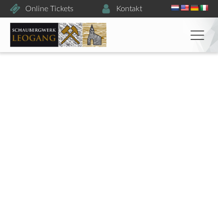
Online Tickets
Kontakt