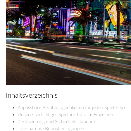
Inhaltsverzeichnis
Anpassbare Bezahlmöglichkeiten für jeden Spielertyp
Unseres vielseitiges Spielportfolio im Einzelnen
Zertifizierung und Sicherheitsstandards
Transparente Bonusbedingungen