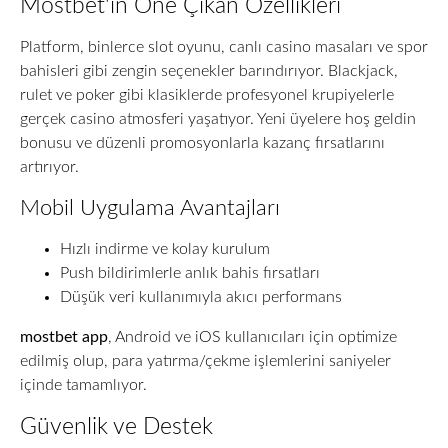
Mostbet'in Öne Çıkan Özellikleri
Platform, binlerce slot oyunu, canlı casino masaları ve spor
bahisleri gibi zengin seçenekler barındırıyor. Blackjack,
rulet ve poker gibi klasiklerde profesyonel krupiyelerle
gerçek casino atmosferi yaşatıyor. Yeni üyelere hoş geldin
bonusu ve düzenli promosyonlarla kazanç fırsatlarını
artırıyor.
Mobil Uygulama Avantajları
Hızlı indirme ve kolay kurulum
Push bildirimlerle anlık bahis fırsatları
Düşük veri kullanımıyla akıcı performans
mostbet app
, Android ve iOS kullanıcıları için optimize
edilmiş olup, para yatırma/çekme işlemlerini saniyeler
içinde tamamlıyor.
Güvenlik ve Destek