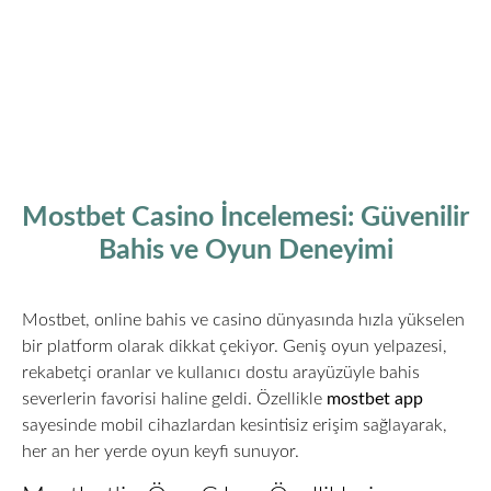
Mostbet Casino İncelemesi: Güvenilir
Bahis ve Oyun Deneyimi
Mostbet, online bahis ve casino dünyasında hızla yükselen
bir platform olarak dikkat çekiyor. Geniş oyun yelpazesi,
rekabetçi oranlar ve kullanıcı dostu arayüzüyle bahis
severlerin favorisi haline geldi. Özellikle
mostbet app
sayesinde mobil cihazlardan kesintisiz erişim sağlayarak,
her an her yerde oyun keyfi sunuyor.