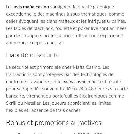
Les
avis mafia casino
soulignent la qualité graphique
exceptionnelle des machines à sous thématiques, comme
celles évoquant les clans mafieux et les intrigues urbaines.
Les tables de blackjack, roulette et poker live sont animées
par des croupiers professionnels, offrant une expérience
authentique depuis chez soi.
Fiabilité et sécurité
La sécurité est primordiale chez Mafia Casino. Les
transactions sont protégées par des technologies de
chiffrement avancées, et le
mafia casino retrait
est réputé
pour sa rapidité : souvent traité en 24 à 48 heures via carte
bancaire, virement ou portefeuilles électroniques comme
Skrill ou Neteller. Les joueurs apprécient les limites
flexibles et l'absence de frais cachés.
Bonus et promotions attractives