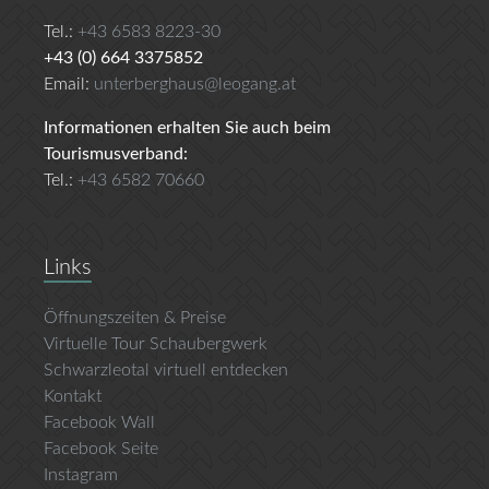
Tel.:
+43 6583 8223-30
+43 (0) 664 3375852
Email:
unterberghaus@leogang.at
Informationen erhalten Sie auch beim
Tourismusverband:
Tel.:
+43 6582 70660
Links
Öffnungszeiten & Preise
Virtuelle Tour Schaubergwerk
Schwarzleotal virtuell entdecken
Kontakt
Facebook Wall
Facebook Seite
Instagram