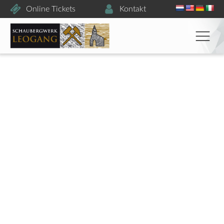
Online Tickets
Kontakt