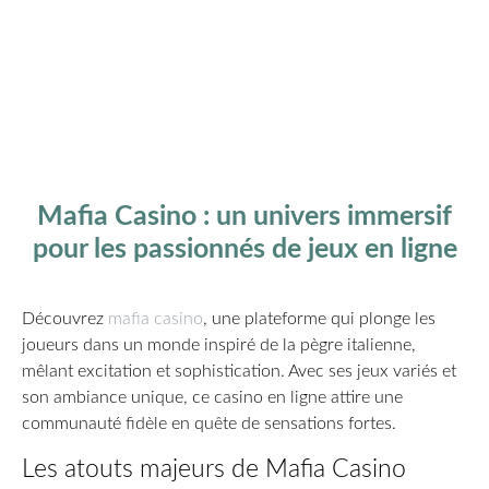
Mafia Casino : un univers immersif
pour les passionnés de jeux en ligne
Découvrez
mafia casino
, une plateforme qui plonge les
joueurs dans un monde inspiré de la pègre italienne,
mêlant excitation et sophistication. Avec ses jeux variés et
son ambiance unique, ce casino en ligne attire une
communauté fidèle en quête de sensations fortes.
Les atouts majeurs de Mafia Casino