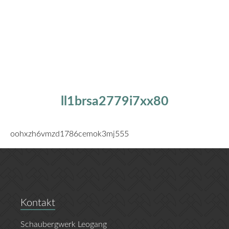
ll1brsa2779i7xx80
oohxzh6vmzd1786cemok3mj555
Kontakt
Schaubergwerk Leogang