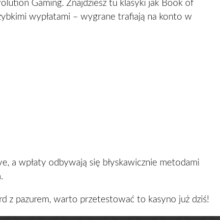
lution Gaming. Znajdziesz tu klasyki jak Book of
zybkimi wypłatami – wygrane trafiają na konto w
live, a wpłaty odbywają się błyskawicznie metodami
.
ard z pazurem, warto przetestować to kasyno już dziś!