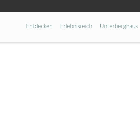
Entdecken
Erlebnisreich
Unterberghaus