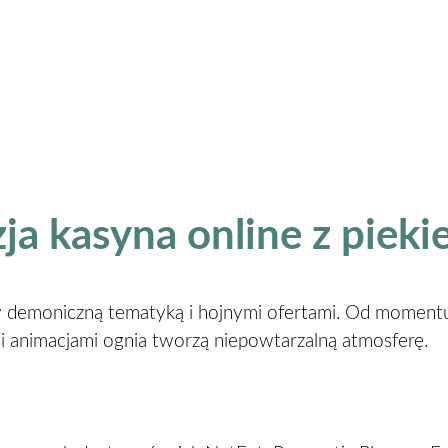
zja kasyna online z piek
zy demoniczną tematyką i hojnymi ofertami. Od momentu 
 animacjami ognia tworzą niepowtarzalną atmosferę.