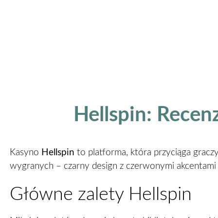
Hellspin: Recen
Kasyno
Hellspin
to platforma, która przyciąga grac
wygranych – czarny design z czerwonymi akcentami i
Główne zalety Hellspin