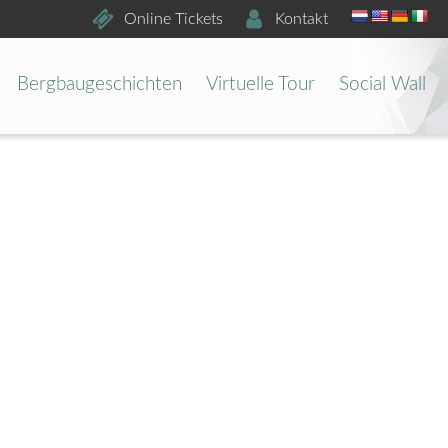
Online Tickets
Kontakt
Bergbaugeschichten
Virtuelle Tour
Social Wall