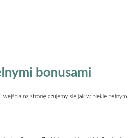
ielnymi bonusami
wejścia na stronę czujemy się jak w piekle pełnym