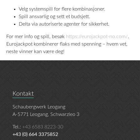
Velg systemspill for flere kombinasjoner.
Spill ansvarlig og sett et budsjett.
Delta via autoriserte agenter for sikkerhet.
For mer info og spill, besøk
https://eurojackpot-no.com/
.
Eurojackpot kombinerer flaks med spenning – hvem vet,
neste vinner kan være deg!
Kontakt
Schaubergwerk Leogang
A-5771 Leogang, Schwarzleo 3
Tel.:
+43 6583 8223-30
+43 (0) 664 3375852