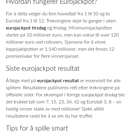
Hvordan fungerer Eurojackpot?
For å delta velger du fem hovedtall fra 1 til 50 og to
Eurotall fra 1 til 12. Trekningene skjer to ganger i uken:
eurojackpot tirsdag
og fredag. Minimumsjackpotten
starter på 10 millioner euro, men kan vokse til over 120
millioner euro ved rollovers. Sjansene for å vinne
toppsjaktpotten er 1:140 millioner, men det finnes 12
premienivåer for flere vinnersjanser.
Siste eurojackpot resultat
Å følge med på
eurojackpot resultat
er essensielt for alle
spillere. Resultatene publiseres rett etter trekningene på
offisielle sider. For eksempel i forrige
eurojackpot tirsdag
ble
det trukket tall som 7, 15, 23, 34, 42 og Eurotall 3, 8 – en
heldig vinner stakk av med millioner! Sjekk alltid
resultatene raskt for å se om du har truffet.
Tips for å spille smart