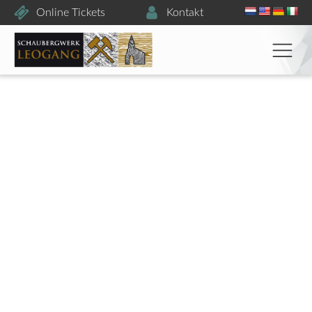
Online Tickets
Kontakt