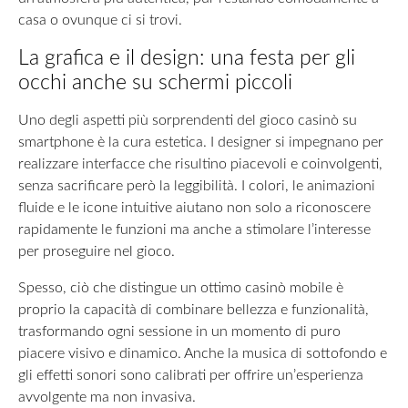
casa o ovunque ci si trovi.
La grafica e il design: una festa per gli
occhi anche su schermi piccoli
Uno degli aspetti più sorprendenti del gioco casinò su
smartphone è la cura estetica. I designer si impegnano per
realizzare interfacce che risultino piacevoli e coinvolgenti,
senza sacrificare però la leggibilità. I colori, le animazioni
fluide e le icone intuitive aiutano non solo a riconoscere
rapidamente le funzioni ma anche a stimolare l’interesse
per proseguire nel gioco.
Spesso, ciò che distingue un ottimo casinò mobile è
proprio la capacità di combinare bellezza e funzionalità,
trasformando ogni sessione in un momento di puro
piacere visivo e dinamico. Anche la musica di sottofondo e
gli effetti sonori sono calibrati per offrire un’esperienza
avvolgente ma non invasiva.