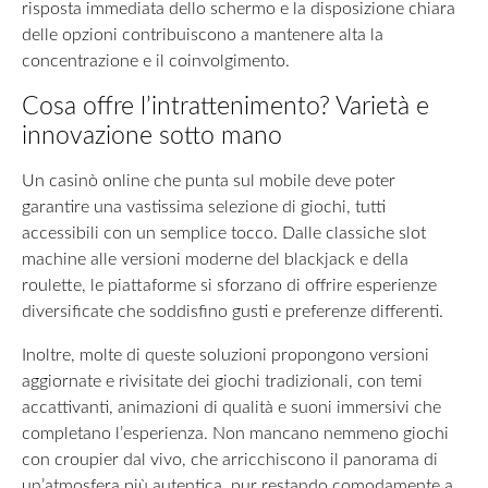
risposta immediata dello schermo e la disposizione chiara
delle opzioni contribuiscono a mantenere alta la
concentrazione e il coinvolgimento.
Cosa offre l’intrattenimento? Varietà e
innovazione sotto mano
Un casinò online che punta sul mobile deve poter
garantire una vastissima selezione di giochi, tutti
accessibili con un semplice tocco. Dalle classiche slot
machine alle versioni moderne del blackjack e della
roulette, le piattaforme si sforzano di offrire esperienze
diversificate che soddisfino gusti e preferenze differenti.
Inoltre, molte di queste soluzioni propongono versioni
aggiornate e rivisitate dei giochi tradizionali, con temi
accattivanti, animazioni di qualità e suoni immersivi che
completano l’esperienza. Non mancano nemmeno giochi
con croupier dal vivo, che arricchiscono il panorama di
un’atmosfera più autentica, pur restando comodamente a