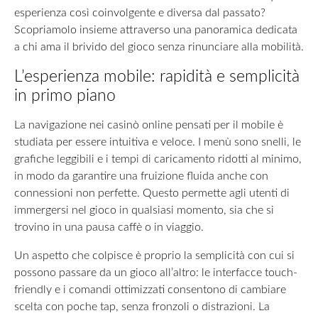
esperienza così coinvolgente e diversa dal passato?
Scopriamolo insieme attraverso una panoramica dedicata
a chi ama il brivido del gioco senza rinunciare alla mobilità.
L’esperienza mobile: rapidità e semplicità
in primo piano
La navigazione nei casinò online pensati per il mobile è
studiata per essere intuitiva e veloce. I menù sono snelli, le
grafiche leggibili e i tempi di caricamento ridotti al minimo,
in modo da garantire una fruizione fluida anche con
connessioni non perfette. Questo permette agli utenti di
immergersi nel gioco in qualsiasi momento, sia che si
trovino in una pausa caffè o in viaggio.
Un aspetto che colpisce è proprio la semplicità con cui si
possono passare da un gioco all’altro: le interfacce touch-
friendly e i comandi ottimizzati consentono di cambiare
scelta con poche tap, senza fronzoli o distrazioni. La