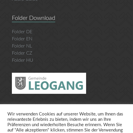
Folder Download
Folder DE
Folder EN
Folder NL
Folder CZ
Folder HU
Wir verwenden Cookies auf unserer Website, um Ihnen das
Datenschutz
Impressum
relevanteste Erlebnis zu bieten, indem wir uns an Ihre
Präferenzen und wiederholten Besuche erinnern. Wenn Sie
auf "Alle akzeptieren" klicken, stimmen Sie der Verwendung