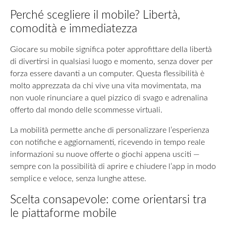
Perché scegliere il mobile? Libertà,
comodità e immediatezza
Giocare su mobile significa poter approfittare della libertà
di divertirsi in qualsiasi luogo e momento, senza dover per
forza essere davanti a un computer. Questa flessibilità è
molto apprezzata da chi vive una vita movimentata, ma
non vuole rinunciare a quel pizzico di svago e adrenalina
offerto dal mondo delle scommesse virtuali.
La mobilità permette anche di personalizzare l’esperienza
con notifiche e aggiornamenti, ricevendo in tempo reale
informazioni su nuove offerte o giochi appena usciti —
sempre con la possibilità di aprire e chiudere l’app in modo
semplice e veloce, senza lunghe attese.
Scelta consapevole: come orientarsi tra
le piattaforme mobile