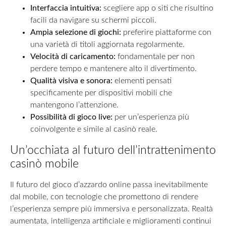
Interfaccia intuitiva:
scegliere app o siti che risultino
facili da navigare su schermi piccoli.
Ampia selezione di giochi:
preferire piattaforme con
una varietà di titoli aggiornata regolarmente.
Velocità di caricamento:
fondamentale per non
perdere tempo e mantenere alto il divertimento.
Qualità visiva e sonora:
elementi pensati
specificamente per dispositivi mobili che
mantengono l’attenzione.
Possibilità di gioco live:
per un’esperienza più
coinvolgente e simile al casinò reale.
Un’occhiata al futuro dell’intrattenimento
casinò mobile
Il futuro del gioco d’azzardo online passa inevitabilmente
dal mobile, con tecnologie che promettono di rendere
l’esperienza sempre più immersiva e personalizzata. Realtà
aumentata, intelligenza artificiale e miglioramenti continui