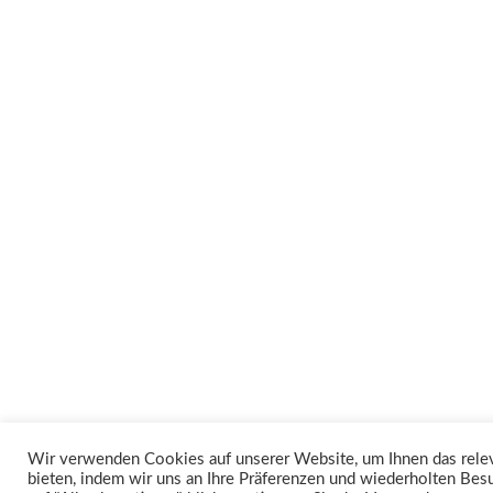
Wir verwenden Cookies auf unserer Website, um Ihnen das relev
bieten, indem wir uns an Ihre Präferenzen und wiederholten Bes