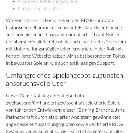
Lukratives Belohnungssystem
Portable Spielerlebnis
Wir von
Cleobetra
kombinieren den Mysterium vom
historischen Pharaonenreichs mittels aktuellster Gaming-
Technologie. Jenes Programm orientiert sich auf Nutzer,
die oberste Qualität, Offenheit und eines breites Spektrum
mit Unterhaltungsmöglichkeiten erwarten. In der Rolle als
kontrollierte Webseite setzen wir selbst besonderen Fokus
in bewusstes Spielen wie auch erstklassigen Support.
Umfangreiches Spielangebot zugunsten
anspruchsvolle User
Unser Game-Katalog enthält oberhalb
zweitausendfünfhundert gewissenhaft selektierte Spiele
von führenden Entwicklern dieser iGaming-Branche. Jene
Partnerschaft durch etablierten Anbietern gewährleistet
angemessene Auszahlungsquoten sowie verifizierte RNG-
Systeme. Jedes Spiel absolviert strikte Qualitätskontrollen,