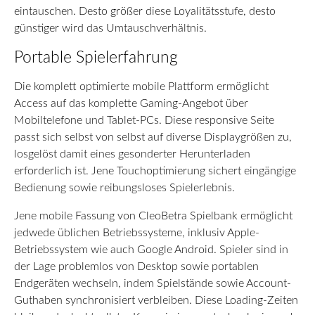
eintauschen. Desto größer diese Loyalitätsstufe, desto
günstiger wird das Umtauschverhältnis.
Portable Spielerfahrung
Die komplett optimierte mobile Plattform ermöglicht
Access auf das komplette Gaming-Angebot über
Mobiltelefone und Tablet-PCs. Diese responsive Seite
passt sich selbst von selbst auf diverse Displaygrößen zu,
losgelöst damit eines gesonderter Herunterladen
erforderlich ist. Jene Touchoptimierung sichert eingängige
Bedienung sowie reibungsloses Spielerlebnis.
Jene mobile Fassung von CleoBetra Spielbank ermöglicht
jedwede üblichen Betriebssysteme, inklusiv Apple-
Betriebssystem wie auch Google Android. Spieler sind in
der Lage problemlos von Desktop sowie portablen
Endgeräten wechseln, indem Spielstände sowie Account-
Guthaben synchronisiert verbleiben. Diese Loading-Zeiten