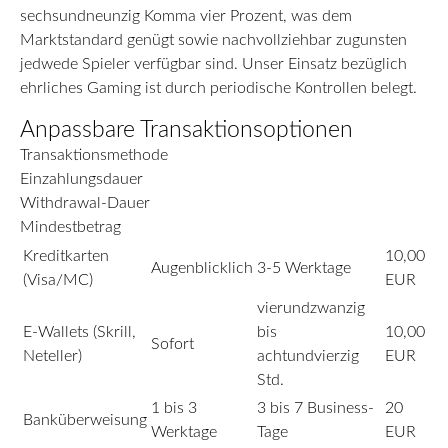
sechsundneunzig Komma vier Prozent, was dem
Marktstandard genügt sowie nachvollziehbar zugunsten
jedwede Spieler verfügbar sind. Unser Einsatz bezüglich
ehrliches Gaming ist durch periodische Kontrollen belegt.
Anpassbare Transaktionsoptionen
Transaktionsmethode
Einzahlungsdauer
Withdrawal-Dauer
Mindestbetrag
Kreditkarten
10,00
Augenblicklich
3-5 Werktage
(Visa/MC)
EUR
vierundzwanzig
E-Wallets (Skrill,
bis
10,00
Sofort
Neteller)
achtundvierzig
EUR
Std.
1 bis 3
3 bis 7 Business-
20
Banküberweisung
Werktage
Tage
EUR