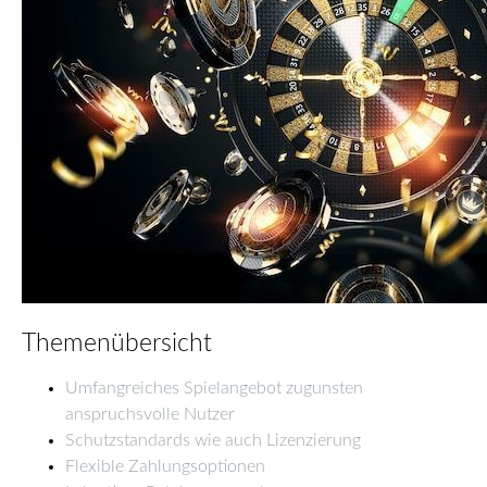
Themenübersicht
Umfangreiches Spielangebot zugunsten
anspruchsvolle Nutzer
Schutzstandards wie auch Lizenzierung
Flexible Zahlungsoptionen