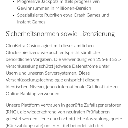
Progressive Jackpots mittels progressiven
Gewinnsummen in Millionen-Bereich
Spezialisierte Rubriken etwa Crash Games und
Instant Games
Sicherheitsnormen sowie Lizenzierung
CleoBetra Casino agiert mit dieser amtlichen
Glücksspiellizenz wie auch entspricht sämtliche
behördlichen Vorgaben. Die Verwendung von 256-Bit SSL-
Verschlüsselung schützt jedwede Datenströme unter
Usern und unseren Serversystemen. Diese
Verschlüsselungstechnologie entspricht diesem
identischen Niveau, jenen internationale Geldinstitute zu
Online Banking verwenden.
Unsere Plattform vertrauen in geprüfte Zufallsgeneratoren
(RNG), die wiederkehrend von neutralen Prüflaboren
getestet worden. Jene durchschnittliche Auszahlungsquote
(Rückzahlungsrate) unserer Titel befindet sich bei