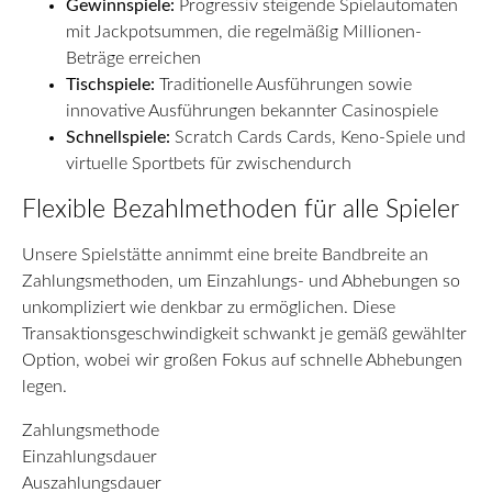
Gewinnspiele:
Progressiv steigende Spielautomaten
mit Jackpotsummen, die regelmäßig Millionen-
Beträge erreichen
Tischspiele:
Traditionelle Ausführungen sowie
innovative Ausführungen bekannter Casinospiele
Schnellspiele:
Scratch Cards Cards, Keno-Spiele und
virtuelle Sportbets für zwischendurch
Flexible Bezahlmethoden für alle Spieler
Unsere Spielstätte annimmt eine breite Bandbreite an
Zahlungsmethoden, um Einzahlungs- und Abhebungen so
unkompliziert wie denkbar zu ermöglichen. Diese
Transaktionsgeschwindigkeit schwankt je gemäß gewählter
Option, wobei wir großen Fokus auf schnelle Abhebungen
legen.
Zahlungsmethode
Einzahlungsdauer
Auszahlungsdauer