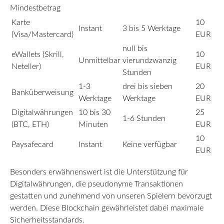
Mindestbetrag
Karte
10
Instant
3 bis 5 Werktage
(Visa/Mastercard)
EUR
null bis
eWallets (Skrill,
10
Unmittelbar
vierundzwanzig
Neteller)
EUR
Stunden
1-3
drei bis sieben
20
Banküberweisung
Werktage
Werktage
EUR
Digitalwährungen
10 bis 30
25
1-6 Stunden
(BTC, ETH)
Minuten
EUR
10
Paysafecard
Instant
Keine verfügbar
EUR
Besonders erwähnenswert ist die Unterstützung für
Digitalwährungen, die pseudonyme Transaktionen
gestatten und zunehmend von unseren Spielern bevorzugt
werden. Diese Blockchain gewährleistet dabei maximale
Sicherheitsstandards.