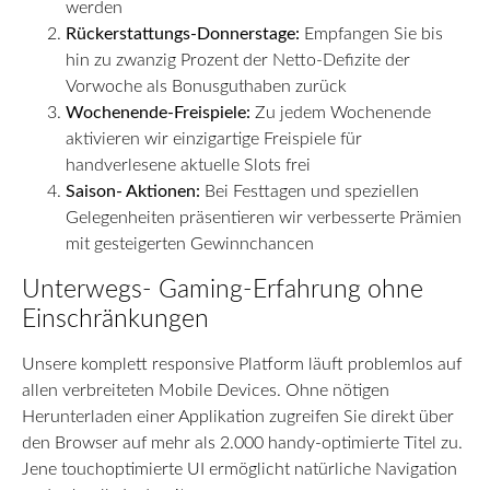
werden
Rückerstattungs-Donnerstage:
Empfangen Sie bis
hin zu zwanzig Prozent der Netto-Defizite der
Vorwoche als Bonusguthaben zurück
Wochenende-Freispiele:
Zu jedem Wochenende
aktivieren wir einzigartige Freispiele für
handverlesene aktuelle Slots frei
Saison- Aktionen:
Bei Festtagen und speziellen
Gelegenheiten präsentieren wir verbesserte Prämien
mit gesteigerten Gewinnchancen
Unterwegs- Gaming-Erfahrung ohne
Einschränkungen
Unsere komplett responsive Platform läuft problemlos auf
allen verbreiteten Mobile Devices. Ohne nötigen
Herunterladen einer Applikation zugreifen Sie direkt über
den Browser auf mehr als 2.000 handy-optimierte Titel zu.
Jene touchoptimierte UI ermöglicht natürliche Navigation