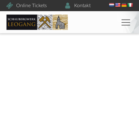
Online Tickets
Kontakt