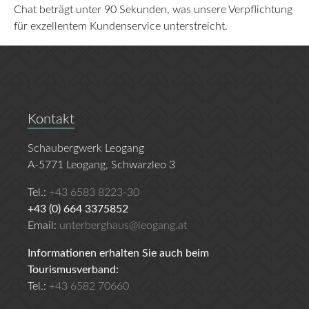
Chat beträgt unter 90 Sekunden, was unsere Verpflichtung
für exzellentem Kundenservice unterstreicht.
Kontakt
Schaubergwerk Leogang
A-5771 Leogang, Schwarzleo 3
Tel.:
+43 6583 8223-30
+43 (0) 664 3375852
Email:
unterberghaus@leogang.at
Informationen erhalten Sie auch beim
Tourismusverband:
Tel.:
+43 6582 70660