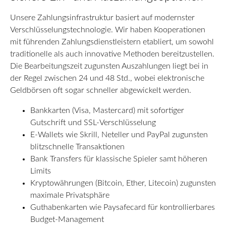
Unsere Zahlungsinfrastruktur basiert auf modernster
Verschlüsselungstechnologie. Wir haben Kooperationen
mit führenden Zahlungsdienstleistern etabliert, um sowohl
traditionelle als auch innovative Methoden bereitzustellen.
Die Bearbeitungszeit zugunsten Auszahlungen liegt bei in
der Regel zwischen 24 und 48 Std., wobei elektronische
Geldbörsen oft sogar schneller abgewickelt werden.
Bankkarten (Visa, Mastercard) mit sofortiger
Gutschrift und SSL-Verschlüsselung
E-Wallets wie Skrill, Neteller und PayPal zugunsten
blitzschnelle Transaktionen
Bank Transfers für klassische Spieler samt höheren
Limits
Kryptowährungen (Bitcoin, Ether, Litecoin) zugunsten
maximale Privatsphäre
Guthabenkarten wie Paysafecard für kontrollierbares
Budget-Management