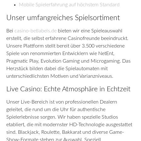
Mobile Spielerfahrung auf höchstem Standard
Unser umfangreiches Spielsortiment
Bei
casino-betlabels.de
bieten wir eine Spieleauswahl
erstellt, die selbst erfahrene Casinofreunde beeindruckt.
Unsere Plattform stellt bereit über 3.500 verschiedene
Spiele von renommierten Entwicklern wie NetEnt,
Pragmatic Play, Evolution Gaming und Microgaming. Das
Herzstück bilden dabei die Spielautomaten mit
unterschiedlichsten Motiven und Varianzniveaus.
Live Casino: Echte Atmosphäre in Echtzeit
Unser Live-Bereich ist von professionellen Dealern
geleitet, die rund um die Uhr für authentische
Spielerlebnisse sorgen. Wir haben spezielle Studios
etabliert, die mit modernster HD-Technologie ausgestattet
sind. Blackjack, Roulette, Bakkarat und diverse Game-
Show-Formate stehen zur Auswahl. Speziell