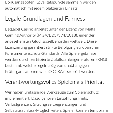
Bonusangeboten. Loyalitätspunkte sammeln werden
automatisch mit jedem platzierten Einsatz.
Legale Grundlagen und Fairness
BetLabel Casino arbeitet unter der Lizenz von Malta
Gaming Authority (MGA/B2C/394/2018), einer der
angesehensten Glücksspielbehörden weltweit. Diese
Lizenzierung garantiert strikte Befolgung europäischer
Konsumentenschutz-Standards. Alle Spielergebnisse
werden durch zertifizierte Zufallszahlengeneratoren (RNG)
bestimmt, welche regelmäßig von unabhängigen
Prüforganisationen wie eCOGRA überprüft werden.
Verantwortungsvolles Spielen als Priorität
Wir haben umfassende Werkzeuge zum Spielerschutz
implementiert. Dazu gehören Einzahlungslimits,
Verlustgrenzen, Sitzungszeitbegrenzungen und
Selbstausschluss-Möglichkeiten. Spieler können temporäre