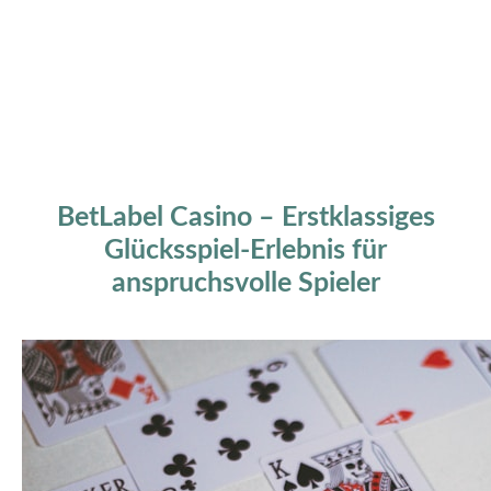
BetLabel Casino – Erstklassiges
Glücksspiel-Erlebnis für
anspruchsvolle Spieler