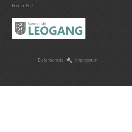
Folder HU
Datenschutz
Impressum