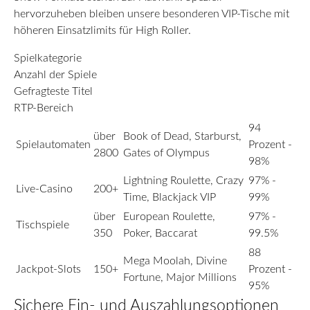
hervorzuheben bleiben unsere besonderen VIP-Tische mit
höheren Einsatzlimits für High Roller.
Spielkategorie
Anzahl der Spiele
Gefragteste Titel
RTP-Bereich
94
über
Book of Dead, Starburst,
Spielautomaten
Prozent -
2800
Gates of Olympus
98%
Lightning Roulette, Crazy
97% -
Live-Casino
200+
Time, Blackjack VIP
99%
über
European Roulette,
97% -
Tischspiele
350
Poker, Baccarat
99.5%
88
Mega Moolah, Divine
Jackpot-Slots
150+
Prozent -
Fortune, Major Millions
95%
Sichere Ein- und Auszahlungsoptionen