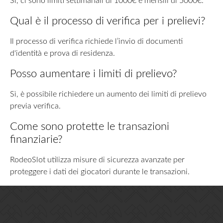
Sì, ci sono limiti settimanali di 1000€ e mensili di 5000€.
Qual è il processo di verifica per i prelievi?
Il processo di verifica richiede l’invio di documenti
d'identità e prova di residenza.
Posso aumentare i limiti di prelievo?
Sì, è possibile richiedere un aumento dei limiti di prelievo
previa verifica.
Come sono protette le transazioni
finanziarie?
RodeoSlot utilizza misure di sicurezza avanzate per
proteggere i dati dei giocatori durante le transazioni.