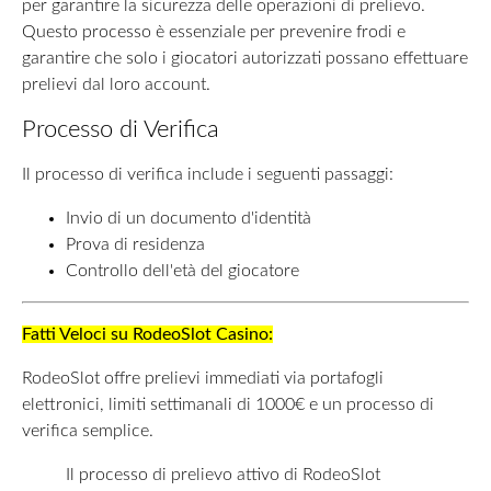
per garantire la sicurezza delle operazioni di prelievo.
Questo processo è essenziale per prevenire frodi e
garantire che solo i giocatori autorizzati possano effettuare
prelievi dal loro account.
Processo di Verifica
Il processo di verifica include i seguenti passaggi:
Invio di un documento d'identità
Prova di residenza
Controllo dell'età del giocatore
Fatti Veloci su RodeoSlot Casino:
RodeoSlot offre prelievi immediati via portafogli
elettronici, limiti settimanali di 1000€ e un processo di
verifica semplice.
Il processo di prelievo attivo di RodeoSlot