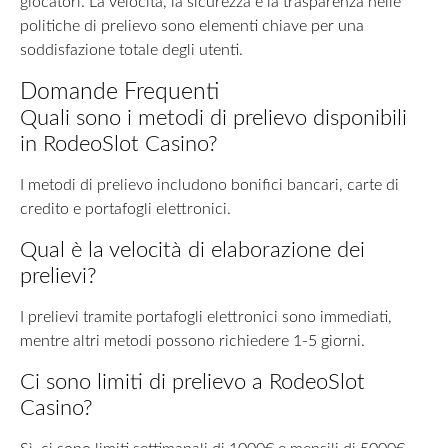
giocatori. La velocità, la sicurezza e la trasparenza nelle
politiche di prelievo sono elementi chiave per una
soddisfazione totale degli utenti.
Domande Frequenti
Quali sono i metodi di prelievo disponibili
in RodeoSlot Casino?
I metodi di prelievo includono bonifici bancari, carte di
credito e portafogli elettronici.
Qual è la velocità di elaborazione dei
prelievi?
I prelievi tramite portafogli elettronici sono immediati,
mentre altri metodi possono richiedere 1-5 giorni.
Ci sono limiti di prelievo a RodeoSlot
Casino?