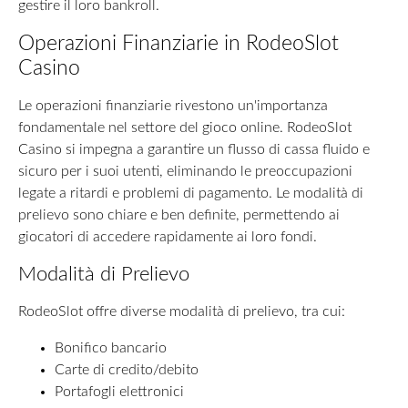
gestire il loro bankroll.
Operazioni Finanziarie in RodeoSlot
Casino
Le operazioni finanziarie rivestono un'importanza
fondamentale nel settore del gioco online. RodeoSlot
Casino si impegna a garantire un flusso di cassa fluido e
sicuro per i suoi utenti, eliminando le preoccupazioni
legate a ritardi e problemi di pagamento. Le modalità di
prelievo sono chiare e ben definite, permettendo ai
giocatori di accedere rapidamente ai loro fondi.
Modalità di Prelievo
RodeoSlot offre diverse modalità di prelievo, tra cui:
Bonifico bancario
Carte di credito/debito
Portafogli elettronici