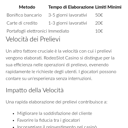
Metodo
Tempo di Elaborazione
Limiti Minimi
Bonifico bancario
3-5 giorni lavorativi
50€
Carte di credito
1-3 giorni lavorativi
20€
Portafogli elettronici
Immediato
10€
Velocità dei Prelievi
Un altro fattore cruciale è la velocità con cui i prelievi
vengono elaborati. RodeoSlot Casino si distingue per la
sua efficienza nelle operazioni di prelievo, evenendo
rapidamente le richieste degli utenti. I giocatori possono
contare su un'esperienza senza interruzioni.
Impatto della Velocità
Una rapida elaborazione dei prelievi contribuisce a:
Migliorare la soddisfazione del cliente
Favorire la fiducia tra i giocatori
Incoraggiare il reinvestimento nel casinò