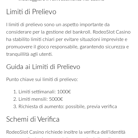
Limiti di Prelievo
I limiti di prelievo sono un aspetto importante da
considerare per la gestione del bankroll. RodeoSlot Casino
ha stabilito limiti chiari per evitare situazioni impreviste e
promuovere il gioco responsabile, garantendo sicurezza e
tranquillità agli utenti.
Guida ai Limiti di Prelievo
Punto chiave sui limiti di prelievo:
Limiti settimanali: 1000€
Limiti mensili: 5000€
Richiesta di aumento: possibile, previa verifica
Schemi di Verifica
RodeoSlot Casino richiede inoltre la verifica dell'identità