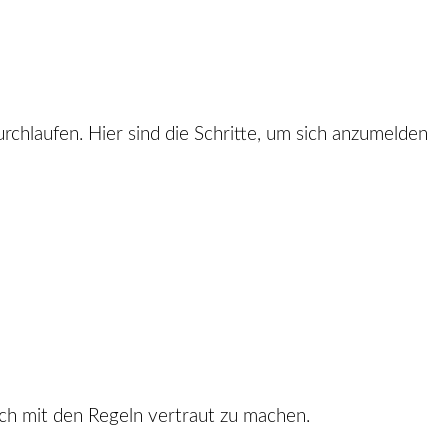
chlaufen. Hier sind die Schritte, um sich anzumelden
ich mit den Regeln vertraut zu machen.