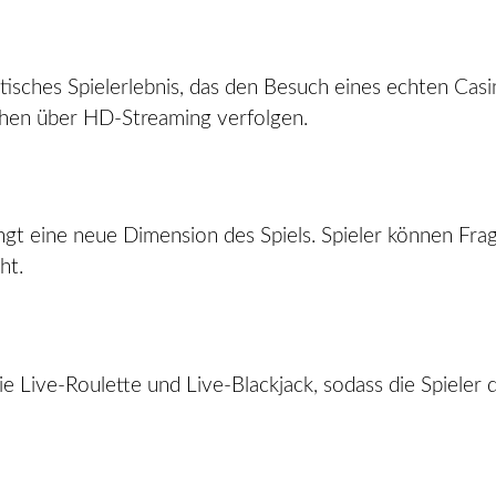
isches Spielerlebnis, das den Besuch eines echten Casino
ehen über HD-Streaming verfolgen.
ngt eine neue Dimension des Spiels. Spieler können Fra
ht.
ie Live-Roulette und Live-Blackjack, sodass die Spieler d