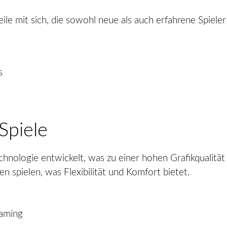
ile mit sich, die sowohl neue als auch erfahrene Spiele
s
Spiele
hnologie entwickelt, was zu einer hohen Grafikqualität 
 spielen, was Flexibilität und Komfort bietet.
Gaming