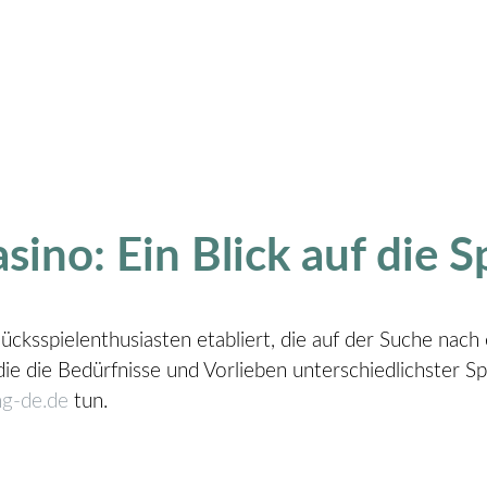
ino: Ein Blick auf die 
Glücksspielenthusiasten etabliert, die auf der Suche nach
, die die Bedürfnisse und Vorlieben unterschiedlichster
ng-de.de
tun.