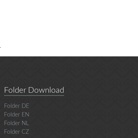
.
Folder Download
Folder DE
Folder EN
Folder NL
Folder CZ