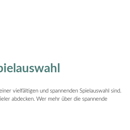
Spielauswahl
 einer vielfältigen und spannenden Spielauswahl sind.
 Spieler abdecken. Wer mehr über die spannende