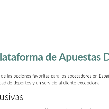
lataforma de Apuestas 
de las opciones favoritas para los apostadores en Espa
ad de deportes y un servicio al cliente excepcional.
usivas