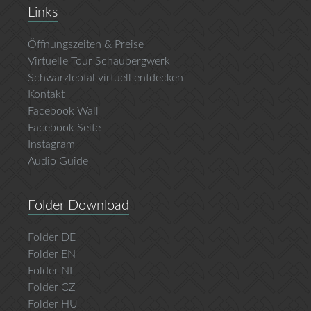
Links
Öffnungszeiten & Preise
Virtuelle Tour Schaubergwerk
Schwarzleotal virtuell entdecken
Kontakt
Facebook Wall
Facebook Seite
Instagram
Audio Guide
Folder Download
Folder DE
Folder EN
Folder NL
Folder CZ
Folder HU