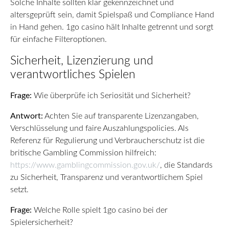
Solche Inhalte sollten klar gekennzeichnet und
altersgeprüft sein, damit Spielspaß und Compliance Hand
in Hand gehen. 1go casino hält Inhalte getrennt und sorgt
für einfache Filteroptionen.
Sicherheit, Lizenzierung und
verantwortliches Spielen
Frage:
Wie überprüfe ich Seriosität und Sicherheit?
Antwort:
Achten Sie auf transparente Lizenzangaben,
Verschlüsselung und faire Auszahlungspolicies. Als
Referenz für Regulierung und Verbraucherschutz ist die
britische Gambling Commission hilfreich:
https://www.gamblingcommission.gov.uk/
, die Standards
zu Sicherheit, Transparenz und verantwortlichem Spiel
setzt.
Frage:
Welche Rolle spielt 1go casino bei der
Spielersicherheit?