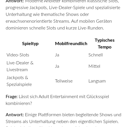
Antwort:
Moderne Anbieter kombinieren klassische Slots,
progressive Jackpots, Live-Dealer-Spiele und spezialisierte
Unterhaltung wie thematische Shows oder
erwachsenenorientierte Streams. Auf mobilen Geräten
dominieren schnelle Slots und kurze Live-Runden.
Typisches
Spieltyp
Mobilfreundlich
Tempo
Video-Slots
Ja
Schnell
Live-Dealer &
Ja
Mittel
Livestream
Jackpots &
Teilweise
Langsam
Spezialspiele
Frage:
Lässt sich Adult Entertainment mit Glücksspiel
kombinieren?
Antwort:
Einige Plattformen bieten begleitende Shows und
Streams als Unterhaltung neben den eigentlichen Spielen.