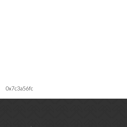
0x7c3a56fc