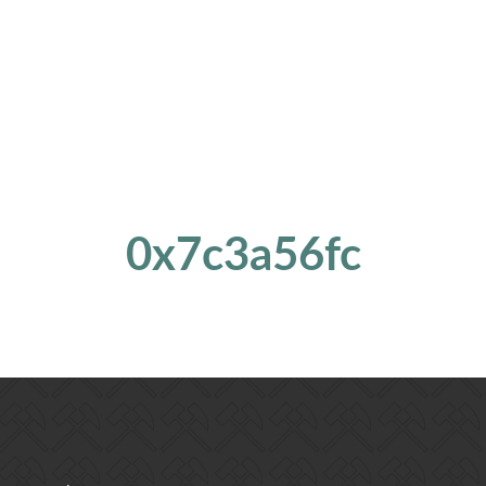
0x7c3a56fc