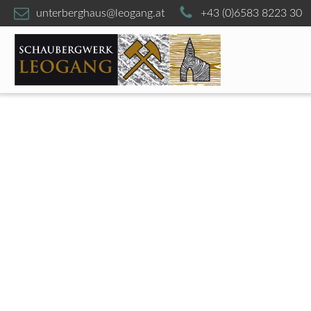
unterberghaus@leogang.at
+43 (0)6583 8223 30