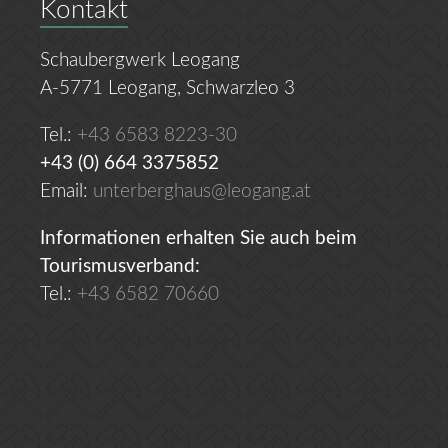
Kontakt
Schaubergwerk Leogang
A-5771 Leogang, Schwarzleo 3
Tel.:
+43 6583 8223-30
+43 (0) 664 3375852
Email:
unterberghaus@leogang.at
Informationen erhalten Sie auch beim
Tourismusverband:
Tel.:
+43 6582 70660