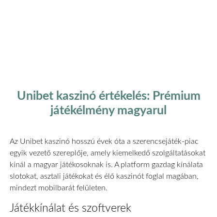
Unibet kaszinó értékelés: Prémium
játékélmény magyarul
Az Unibet kaszinó hosszú évek óta a szerencsejáték-piac
egyik vezető szereplője, amely kiemelkedő szolgáltatásokat
kínál a magyar játékosoknak is. A platform gazdag kínálata
slotokat, asztali játékokat és élő kaszinót foglal magában,
mindezt mobilbarát felületen.
Játékkínálat és szoftverek