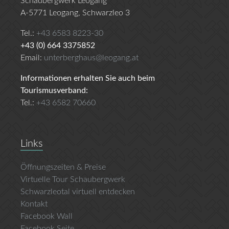
Schaubergwerk Leogang
A-5771 Leogang, Schwarzleo 3
Tel.:
+43 6583 8223-30
+43 (0) 664 3375852
Email:
unterberghaus@leogang.at
Informationen erhalten Sie auch beim
Tourismusverband:
Tel.:
+43 6582 70660
Links
Öffnungszeiten & Preise
Virtuelle Tour Schaubergwerk
Schwarzleotal virtuell entdecken
Kontakt
Facebook Wall
Facebook Seite