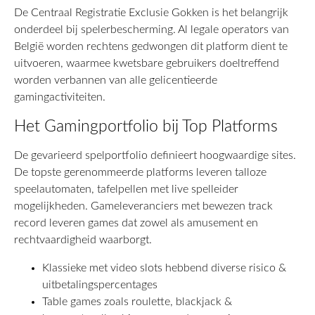
De Centraal Registratie Exclusie Gokken is het belangrijk
onderdeel bij spelerbescherming. Al legale operators van
België worden rechtens gedwongen dit platform dient te
uitvoeren, waarmee kwetsbare gebruikers doeltreffend
worden verbannen van alle gelicentieerde
gamingactiviteiten.
Het Gamingportfolio bij Top Platforms
De gevarieerd spelportfolio definieert hoogwaardige sites.
De topste gerenommeerde platforms leveren talloze
speelautomaten, tafelpellen met live spelleider
mogelijkheden. Gameleveranciers met bewezen track
record leveren games dat zowel als amusement en
rechtvaardigheid waarborgt.
Klassieke met video slots hebbend diverse risico &
uitbetalingspercentages
Table games zoals roulette, blackjack &