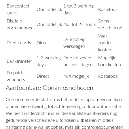
Bancontact-
1 tot 3 working
Onmiddellijk
Kosteloos
kaart
days
Digitale
Soms
Onmiddellijk
Nul tot 24 hours
portemonnees
verschillend
Vaak
Drie tot vijf
Credit cards
Direct
zonder
werkdagen
kosten
1-3 working
Drie tot zeven
Mogelijk
Banktransfer
days
businessdagen
bankkosten
Prepaid
Direct
N/A mogelijk
Kosteloos
vouchers
Aantoonbare Opnamesnelheden
Gerenommeerde platforms behandelen opnameverzoeken
binnen vierentwintig tot achtenveertig u door authorisatie.
We bezit onderzocht indien deze snelste aanbieders nog
gedurende verscheidene u fondsen uitbetalen middels
hantering der e-wallet opties, mits elk controledocumenten