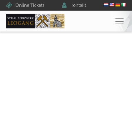
Online Tickets
Kontakt