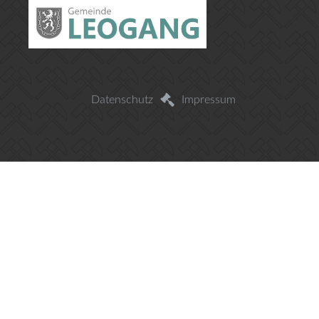
Datenschutz
Impressum