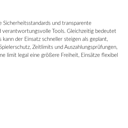
ne Sicherheitsstandards und transparente
d verantwortungsvolle Tools. Gleichzeitig bedeutet
 kann der Einsatz schneller steigen als geplant,
pielerschutz, Zeitlimits und Auszahlungsprüfungen,
 limit legal eine größere Freiheit, Einsätze flexibel