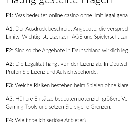
F1:
Was bedeutet online casino ohne limit legal gen
A1:
Der Ausdruck beschreibt Angebote, die verspreche
Limits. Wichtig ist, Lizenzen, AGB und Spielerschut
F2:
Sind solche Angebote in Deutschland wirklich leg
A2:
Die Legalität hängt von der Lizenz ab. In Deutsc
Prüfen Sie Lizenz und Aufsichtsbehörde.
F3:
Welche Risiken bestehen beim Spielen ohne klare
A3:
Höhere Einsätze bedeuten potenziell größere Verl
Gaming-Tools und setzen Sie eigene Grenzen.
F4:
Wie finde ich seriöse Anbieter?