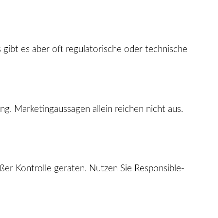
 gibt es aber oft regulatorische oder technische
g. Marketingaussagen allein reichen nicht aus.
ßer Kontrolle geraten. Nutzen Sie Responsible-