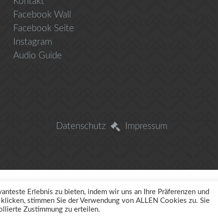
Kontakt
Facebook Wall
Facebook Seite
Instagram
Audio Guide
Datenschutz
Impressum
nteste Erlebnis zu bieten, indem wir uns an Ihre Präferenzen und
" klicken, stimmen Sie der Verwendung von ALLEN Cookies zu. Sie
llierte Zustimmung zu erteilen.