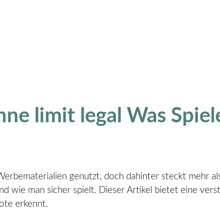
ne limit legal Was Spiel
n Werbematerialien genutzt, doch dahinter steckt mehr al
d wie man sicher spielt. Dieser Artikel bietet eine ver
ote erkennt.