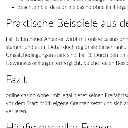
Beachten Sie, dass online casino ohne limit leg
Praktische Beispiele aus d
Fall 1: Ein neuer Anbieter wirbt mit online casino oh
stammt und es im Detail doch regionale Einschränkung
Umsatzbedingungen stark sind. Fall 3: Durch den Eins
Gewinnauszahlungen ermöglicht. Solche realen Beispie
Fazit
online casino ohne limit legal bietet keinen Freifahrt
vor dem Start prüft, eigene Grenzen setzt und sich a
verlieren.
Häufig gestellte Fragen