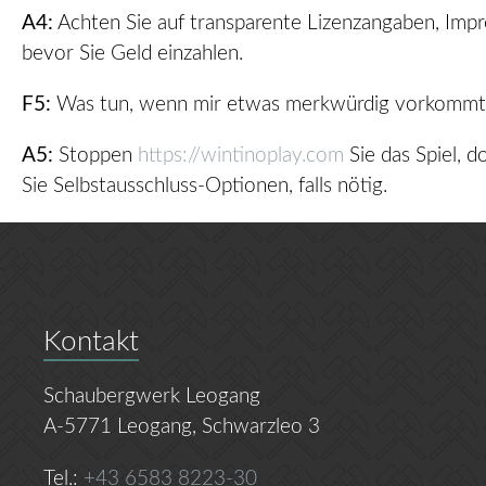
A4:
Achten Sie auf transparente Lizenzangaben, Imp
bevor Sie Geld einzahlen.
F5:
Was tun, wenn mir etwas merkwürdig vorkommt
A5:
Stoppen
https://wintinoplay.com
Sie das Spiel, 
Sie Selbstausschluss-Optionen, falls nötig.
Kontakt
Schaubergwerk Leogang
A-5771 Leogang, Schwarzleo 3
Tel.:
+43 6583 8223-30