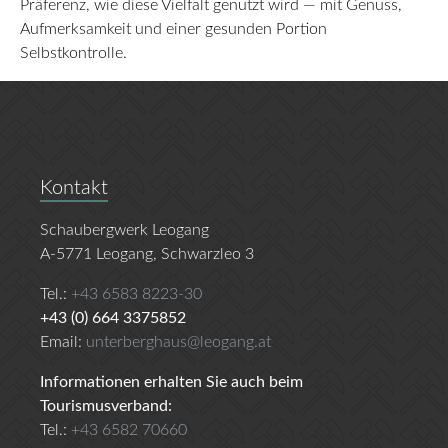
Präferenz, wie diese Vielfalt genutzt wird — mit Genuss,
Aufmerksamkeit und einer gesunden Portion
Selbstkontrolle.
Kontakt
Schaubergwerk Leogang
A-5771 Leogang, Schwarzleo 3
Tel.:
+43 6583 8223-30
+43 (0) 664 3375852
Email:
unterberghaus@leogang.at
Informationen erhalten Sie auch beim
Tourismusverband:
Tel.:
+43 6582 70660