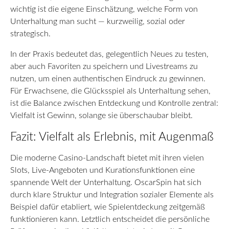
wichtig ist die eigene Einschätzung, welche Form von
Unterhaltung man sucht — kurzweilig, sozial oder
strategisch.
In der Praxis bedeutet das, gelegentlich Neues zu testen,
aber auch Favoriten zu speichern und Livestreams zu
nutzen, um einen authentischen Eindruck zu gewinnen.
Für Erwachsene, die Glücksspiel als Unterhaltung sehen,
ist die Balance zwischen Entdeckung und Kontrolle zentral:
Vielfalt ist Gewinn, solange sie überschaubar bleibt.
Fazit: Vielfalt als Erlebnis, mit Augenmaß
Die moderne Casino-Landschaft bietet mit ihren vielen
Slots, Live-Angeboten und Kurationsfunktionen eine
spannende Welt der Unterhaltung. OscarSpin hat sich
durch klare Struktur und Integration sozialer Elemente als
Beispiel dafür etabliert, wie Spielentdeckung zeitgemäß
funktionieren kann. Letztlich entscheidet die persönliche