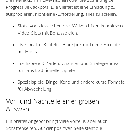
die Interaktion an Live-Tischen oder die Spannung bei
Progressive-Jackpots. Die Vielfalt ist eine Einladung zu
ausprobieren, nicht eine Aufforderung, alles zu spielen.
Slots: von klassischen drei Walzen bis zu komplexen
Video-Slots mit Bonusspielen.
Live-Dealer: Roulette, Blackjack und neue Formate
mit Hosts.
Tischspiele & Karten: Chancen und Strategie, ideal
für Fans traditioneller Spiele.
Spezialspiele: Bingo, Keno und andere kurze Formate
für Abwechslung.
Vor- und Nachteile einer großen
Auswahl
Ein breites Angebot bringt viele Vorteile, aber auch
Schattenseiten. Auf der positiven Seite steht die