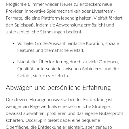
Möglichkeit, immer wieder Neues zu entdecken: neue
Provider, innovative Spielmechaniken oder Livestream-
Formate, die eine Plattform lebendig halten. Vielfalt fördert
den Spielspaß, indem sie Abwechslung ermöglicht und
unterschiedliche Stimmungen bedient.
Vorteile: Große Auswahl, einfache Kuration, soziale
Features und thematische Vielfalt.
Nachteile: Überforderung durch zu viele Optionen,
Qualitätsunterschiede zwischen Anbietern, und die
Gefahr, sich zu verzetteln.
Abwägen und persönliche Erfahrung
Die clevere Herangehensweise bei der Entdeckung ist
weniger ein Regelwerk als eine persönliche Strategie:
bewusst auswählen, probieren und das eigene Nutzerprofil
schärfen. OscarSpin bietet dabei eine bequeme
Oberfläche, die Entdeckung erleichtert, aber genauso