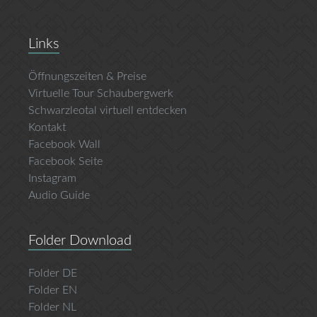
Links
Öffnungszeiten & Preise
Virtuelle Tour Schaubergwerk
Schwarzleotal virtuell entdecken
Kontakt
Facebook Wall
Facebook Seite
Instagram
Audio Guide
Folder Download
Folder DE
Folder EN
Folder NL