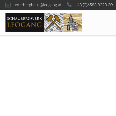
unterberghaus@leogang.at
+43 (0)6583 8223 30