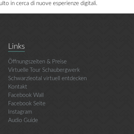
lto in cerca di nuove esperienze digitali.
Links
Öffnungszeiten & Preise
Virtuelle Tour Schaubergwerk
Schwarzleotal virtuell entdecken
Kontakt
Facebook Wall
Facebook Seite
Instagram
Audio Guide