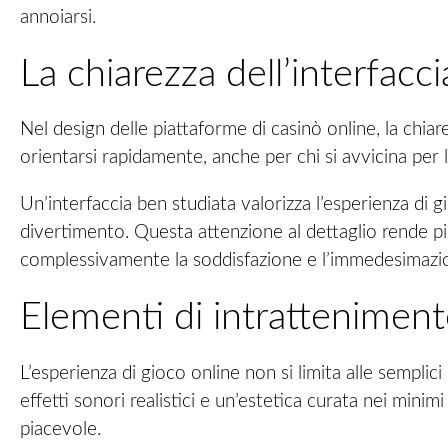
annoiarsi.
La chiarezza dell’interfaccia
Nel design delle piattaforme di casinò online, la chiar
orientarsi rapidamente, anche per chi si avvicina per
Un’interfaccia ben studiata valorizza l’esperienza di
divertimento. Questa attenzione al dettaglio rende più
complessivamente la soddisfazione e l’immedesimazi
Elementi di intratteniment
L’esperienza di gioco online non si limita alle sempli
effetti sonori realistici e un’estetica curata nei min
piacevole.