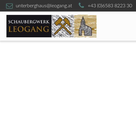
unterberghaus@leogang.at
+43 (0)6583 8223 30