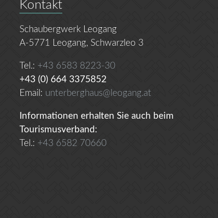
Kontakt
Schaubergwerk Leogang
A-5771 Leogang, Schwarzleo 3
Tel.:
+43 6583 8223-30
+43 (0) 664 3375852
Email:
unterberghaus@leogang.at
Informationen erhalten Sie auch beim
Tourismusverband:
Tel.:
+43 6582 70660