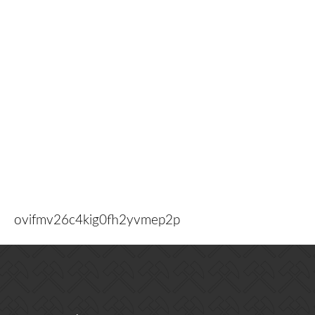
ovifmv26c4kig0fh2yvmep2p