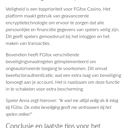
Veiligheid is een topprioriteit voor FGfox Casino. Het
platform maakt gebruik van geavanceerde
encryptietechnologie om ervoor te zorgen dat alle
persoonlijke en financiële gegevens van spelers veilig zijn.
Dit geeft spelers gemoedsrust bij het inloggen en het
maken van transacties.
Bovendien heeft FGfox verschillende
beveiligingsmaatregelen geïmplementeerd om
ongeautoriseerde toegang te voorkomen. Dit omvat
tweefactorauthenticatie, wat een extra laag van beveiliging
toevoegt aan je account. Het is raadzaam om deze functie
in te schakelen voor extra bescherming.
Speler Anna zegt hierover:
"Ik voel me altijd veilig als ik inlog
bij FGfox. De extra beveiliging geeft me vertrouwen bij het
spelen online!"
Conclusie en laatste tips voor het