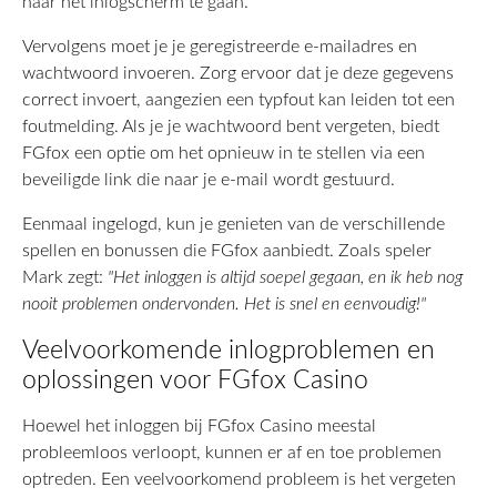
naar het inlogscherm te gaan.
Vervolgens moet je je geregistreerde e-mailadres en
wachtwoord invoeren. Zorg ervoor dat je deze gegevens
correct invoert, aangezien een typfout kan leiden tot een
foutmelding. Als je je wachtwoord bent vergeten, biedt
FGfox een optie om het opnieuw in te stellen via een
beveiligde link die naar je e-mail wordt gestuurd.
Eenmaal ingelogd, kun je genieten van de verschillende
spellen en bonussen die FGfox aanbiedt. Zoals speler
Mark zegt:
"Het inloggen is altijd soepel gegaan, en ik heb nog
nooit problemen ondervonden. Het is snel en eenvoudig!"
Veelvoorkomende inlogproblemen en
oplossingen voor FGfox Casino
Hoewel het inloggen bij FGfox Casino meestal
probleemloos verloopt, kunnen er af en toe problemen
optreden. Een veelvoorkomend probleem is het vergeten