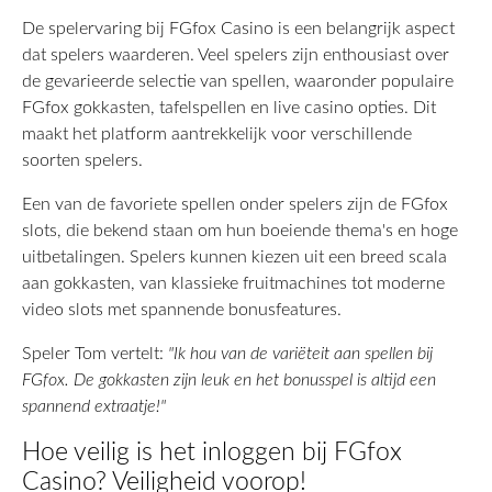
De spelervaring bij FGfox Casino is een belangrijk aspect
dat spelers waarderen. Veel spelers zijn enthousiast over
de gevarieerde selectie van spellen, waaronder populaire
FGfox gokkasten, tafelspellen en live casino opties. Dit
maakt het platform aantrekkelijk voor verschillende
soorten spelers.
Een van de favoriete spellen onder spelers zijn de FGfox
slots, die bekend staan om hun boeiende thema's en hoge
uitbetalingen. Spelers kunnen kiezen uit een breed scala
aan gokkasten, van klassieke fruitmachines tot moderne
video slots met spannende bonusfeatures.
Speler Tom vertelt:
"Ik hou van de variëteit aan spellen bij
FGfox. De gokkasten zijn leuk en het bonusspel is altijd een
spannend extraatje!"
Hoe veilig is het inloggen bij FGfox
Casino? Veiligheid voorop!