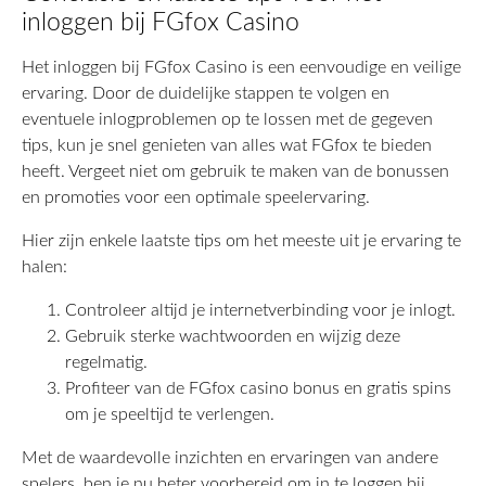
inloggen bij FGfox Casino
Het inloggen bij FGfox Casino is een eenvoudige en veilige
ervaring. Door de duidelijke stappen te volgen en
eventuele inlogproblemen op te lossen met de gegeven
tips, kun je snel genieten van alles wat FGfox te bieden
heeft. Vergeet niet om gebruik te maken van de bonussen
en promoties voor een optimale speelervaring.
Hier zijn enkele laatste tips om het meeste uit je ervaring te
halen:
Controleer altijd je internetverbinding voor je inlogt.
Gebruik sterke wachtwoorden en wijzig deze
regelmatig.
Profiteer van de FGfox casino bonus en gratis spins
om je speeltijd te verlengen.
Met de waardevolle inzichten en ervaringen van andere
spelers, ben je nu beter voorbereid om in te loggen bij