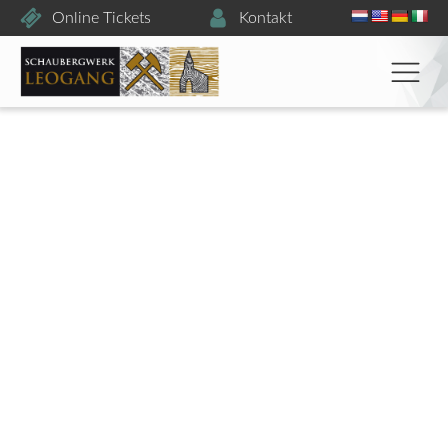
Online Tickets
Kontakt