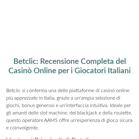
Betclic: Recensione Completa del
Casinò Online per i Giocatori Italiani
Betclic si conferma una delle piattaforme di casinò online
più apprezzate in Italia, grazie a un'ampia selezione di
giochi, bonus generosi e un'interfaccia intuitiva. Ideale per
gli amanti delle slot machine, del blackjack e della roulette,
questo operatore AAMS offre un'esperienza di gioco sicura
e coinvolgente.