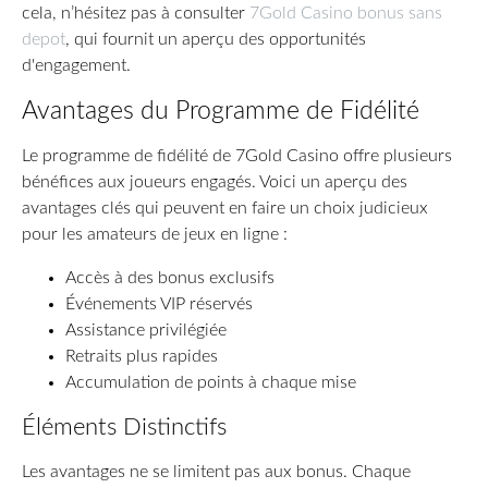
cela, n’hésitez pas à consulter
7Gold Casino bonus sans
depot
, qui fournit un aperçu des opportunités
d'engagement.
Avantages du Programme de Fidélité
Le programme de fidélité de 7Gold Casino offre plusieurs
bénéfices aux joueurs engagés. Voici un aperçu des
avantages clés qui peuvent en faire un choix judicieux
pour les amateurs de jeux en ligne :
Accès à des bonus exclusifs
Événements VIP réservés
Assistance privilégiée
Retraits plus rapides
Accumulation de points à chaque mise
Éléments Distinctifs
Les avantages ne se limitent pas aux bonus. Chaque