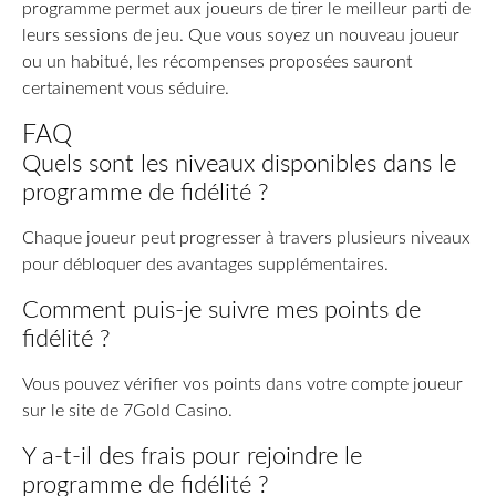
programme permet aux joueurs de tirer le meilleur parti de
leurs sessions de jeu. Que vous soyez un nouveau joueur
ou un habitué, les récompenses proposées sauront
certainement vous séduire.
FAQ
Quels sont les niveaux disponibles dans le
programme de fidélité ?
Chaque joueur peut progresser à travers plusieurs niveaux
pour débloquer des avantages supplémentaires.
Comment puis-je suivre mes points de
fidélité ?
Vous pouvez vérifier vos points dans votre compte joueur
sur le site de 7Gold Casino.
Y a-t-il des frais pour rejoindre le
programme de fidélité ?