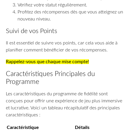
Vérifiez votre statut régulièrement.
Profitez des récompenses dès que vous atteignez un
nouveau niveau.
Suivi de vos Points
Il est essentiel de suivre vos points, car cela vous aide à
planifier comment bénéficier de vos récompenses.
Rappelez-vous que chaque mise compte!
Caractéristiques Principales du
Programme
Les caractéristiques du programme de fidélité sont
conçues pour offrir une expérience de jeu plus immersive
et lucrative. Voici un tableau récapitulatif des principales
caractéristiques :
Caractéristique
Détails