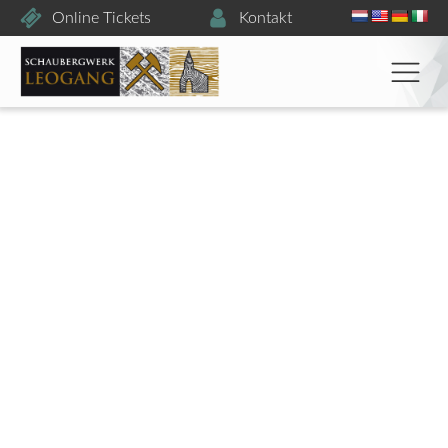
Online Tickets
Kontakt