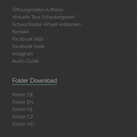
Öffnungszeiten & Preise
Virtuelle Tour Schaubergwerk
Schwarzleotal virtuell entdecken
Kontakt
Facebook Wall
Facebook Seite
Instagram
Audio Guide
Folder Download
Folder DE
Folder EN
Folder NL
Folder CZ
Folder HU