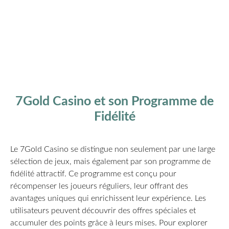
7Gold Casino et son Programme de
Fidélité
Le 7Gold Casino se distingue non seulement par une large
sélection de jeux, mais également par son programme de
fidélité attractif. Ce programme est conçu pour
récompenser les joueurs réguliers, leur offrant des
avantages uniques qui enrichissent leur expérience. Les
utilisateurs peuvent découvrir des offres spéciales et
accumuler des points grâce à leurs mises. Pour explorer