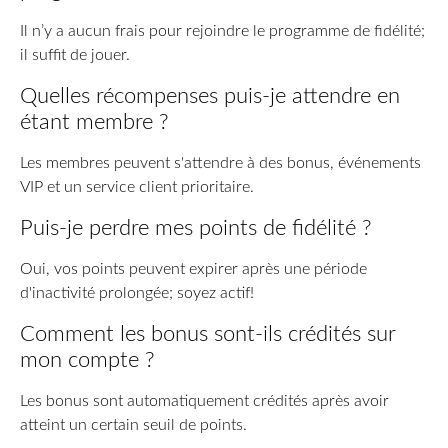
Il n’y a aucun frais pour rejoindre le programme de fidélité;
il suffit de jouer.
Quelles récompenses puis-je attendre en
étant membre ?
Les membres peuvent s'attendre à des bonus, événements
VIP et un service client prioritaire.
Puis-je perdre mes points de fidélité ?
Oui, vos points peuvent expirer après une période
d'inactivité prolongée; soyez actif!
Comment les bonus sont-ils crédités sur
mon compte ?
Les bonus sont automatiquement crédités après avoir
atteint un certain seuil de points.